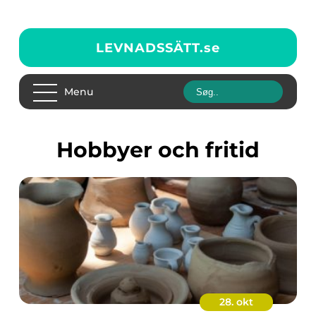
LEVNADSSÄTT.
se
Menu
Hobbyer och fritid
28. okt