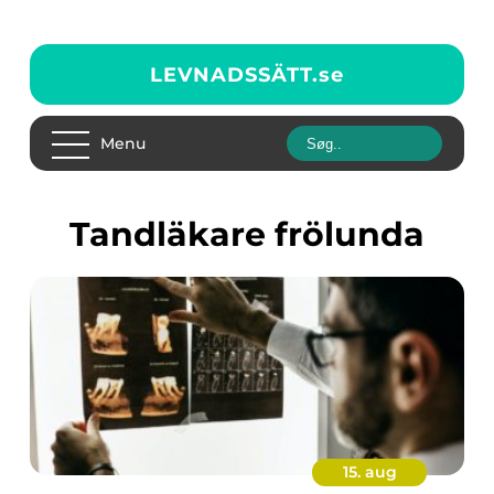
LEVNADSSÄTT.
se
Menu
tandläkare frölunda
15. aug