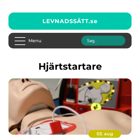
LEVNADSSÄTT.
se
Menu
Hjärtstartare
03. aug