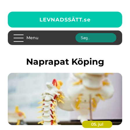
LEVNADSSÄTT.
se
Menu
naprapat Köping
05. jul