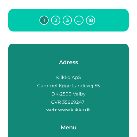
1
2
3
…
18
Adress
web:
www.klikko.dk
Menu