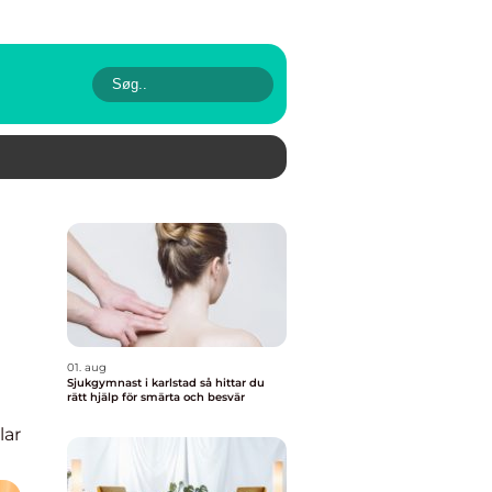
01. aug
Sjukgymnast i karlstad så hittar du
rätt hjälp för smärta och besvär
lar