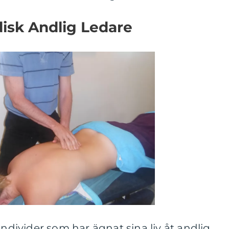
disk Andlig Ledare
individer som har ägnat sina liv åt andlig