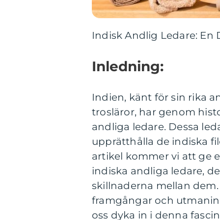
Indisk Andlig Ledare: En
Inledning:
Indien, känt för sin rika 
trosläror, har genom hi
andliga ledare. Dessa leda
upprätthålla de indiska fi
artikel kommer vi att ge 
indiska andliga ledare, d
skillnaderna mellan dem. 
framgångar och utmaninga
oss dyka in i denna fasci