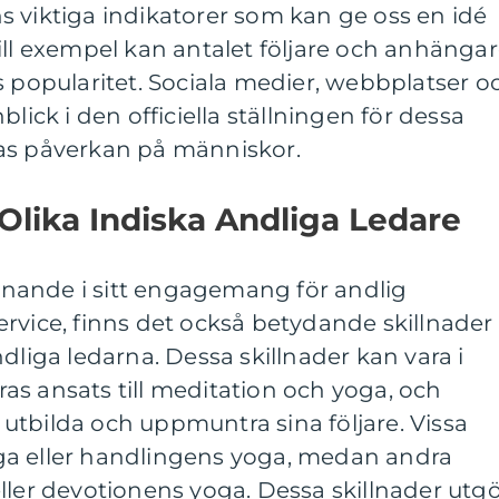
 viktiga indikatorer som kan ge oss en idé
ill exempel kan antalet följare och anhänga
s popularitet. Sociala medier, webbplatser o
blick i den officiella ställningen för dessa
as påverkan på människor.
 Olika Indiska Andliga Ledare
liknande i sitt engagemang för andlig
rvice, finns det också betydande skillnader
dliga ledarna. Dessa skillnader kan vara i
deras ansats till meditation och yoga, och
tt utbilda och uppmuntra sina följare. Vissa
ga eller handlingens yoga, medan andra
ller devotionens yoga. Dessa skillnader utg