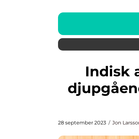
Indisk andlig ledare: En
djupgåend
28 september 2023
Jon Larsso