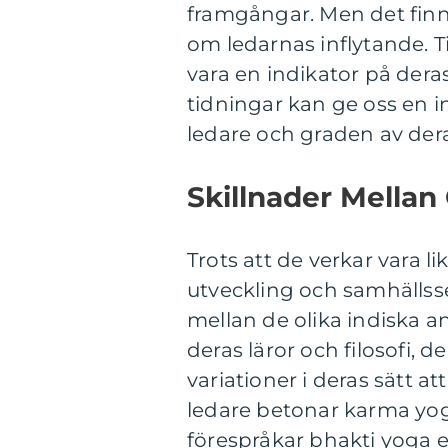
framgångar. Men det finns
om ledarnas inflytande. T
vara en indikator på dera
tidningar kan ge oss en in
ledare och graden av der
Skillnader Mellan
Trots att de verkar vara 
utveckling och samhällsse
mellan de olika indiska an
deras läror och filosofi, 
variationer i deras sätt a
ledare betonar karma yo
förespråkar bhakti yoga e