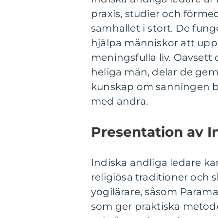
praxis, studier och förmedl
samhället i stort. De fun
hjälpa människor att uppn
meningsfulla liv. Oavsett
heliga män, delar de gem
kunskap om sanningen ba
med andra.
Presentation av I
Indiska andliga ledare ka
religiösa traditioner och
yogilärare, såsom Parama
som ger praktiska metoder