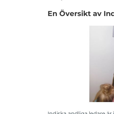
En Översikt av In
Indiska andliga ledare är 