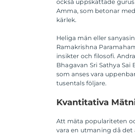
också uppskattade guru
Amma, som betonar medi
kärlek.
Heliga män eller sanyas
Ramakrishna Paramahamsa 
insikter och filosofi. And
Bhagavan Sri Sathya Sai
som anses vara uppenbare
tusentals följare.
Kvantitativa Mätn
Att mäta populariteten oc
vara en utmaning då det ä