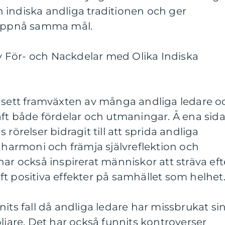
 indiska andliga traditionen och ger
 uppnå samma mål.
 För- och Nackdelar med Olika Indiska
r sett framväxten av många andliga ledare o
aft både fördelar och utmaningar. Å ena sid
rörelser bidragit till att sprida andliga
h harmoni och främja självreflektion och
har också inspirerat människor att sträva eft
t positiva effekter på samhället som helhet
its fall då andliga ledare har missbrukat si
ljare. Det har också funnits kontroverser