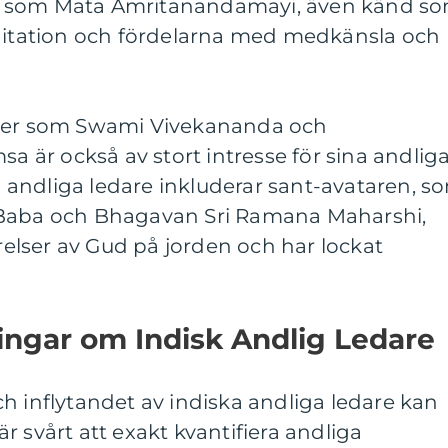
s som Mata Amritanandamayi, även känd s
tation och fördelarna med medkänsla och
iner som Swami Vivekananda och
är också av stort intresse för sina andlig
ra andliga ledare inkluderar sant-avataren, s
 Baba och Bhagavan Sri Ramana Maharshi,
lser av Gud på jorden och har lockat
ingar om Indisk Andlig Ledare
h inflytandet av indiska andliga ledare kan
r svårt att exakt kvantifiera andliga