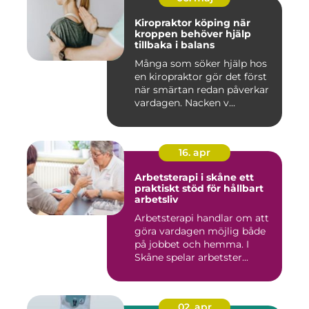
Kiropraktor köping när
kroppen behöver hjälp
tillbaka i balans
Många som söker hjälp hos
en kiropraktor gör det först
när smärtan redan påverkar
vardagen. Nacken v...
16. apr
Arbetsterapi i skåne ett
praktiskt stöd för hållbart
arbetsliv
Arbetsterapi handlar om att
göra vardagen möjlig både
på jobbet och hemma. I
Skåne spelar arbetster...
02. apr