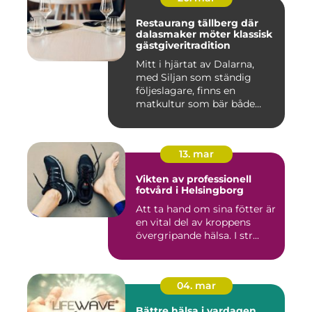
Restaurang tällberg där
dalasmaker möter klassisk
gästgiveritradition
Mitt i hjärtat av Dalarna,
med Siljan som ständig
följeslagare, finns en
matkultur som bär både
hist...
13. mar
Vikten av professionell
fotvård i Helsingborg
Att ta hand om sina fötter är
en vital del av kroppens
övergripande hälsa. I str...
04. mar
Bättre hälsa i vardagen