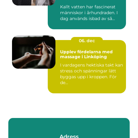
Kallt vatten har fascinerat
människor i århundraden. I
dag används isbad av så...
06. dec
Upplev fördelarna med
massage i Linköping
I vardagens hektiska takt kan
stress och spänningar lätt
byggas upp i kroppen. För
de...
Adress