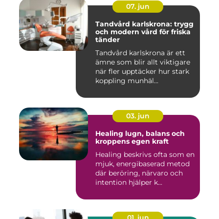
07. jun
Tandvård karlskrona: trygg
och modern vård för friska
tänder
Tandvård karlskrona är ett
ämne som blir allt viktigare
när fler upptäcker hur stark
koppling munhäl...
03. jun
Healing lugn, balans och
kroppens egen kraft
Healing beskrivs ofta som en
mjuk, energibaserad metod
där beröring, närvaro och
intention hjälper k...
01. jun