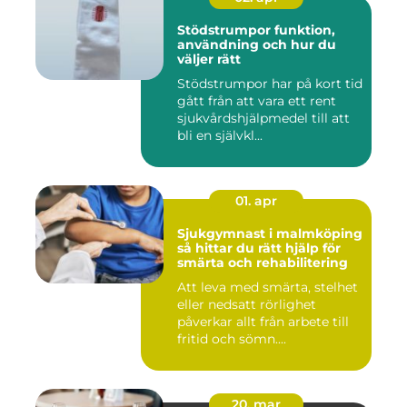
Stödstrumpor funktion,
användning och hur du
väljer rätt
Stödstrumpor har på kort tid
gått från att vara ett rent
sjukvårdshjälpmedel till att
bli en självkl...
01. apr
Sjukgymnast i malmköping
så hittar du rätt hjälp för
smärta och rehabilitering
Att leva med smärta, stelhet
eller nedsatt rörlighet
påverkar allt från arbete till
fritid och sömn....
20. mar