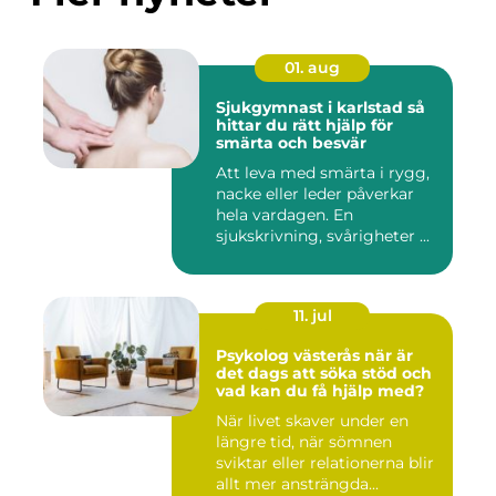
01. aug
Sjukgymnast i karlstad så
hittar du rätt hjälp för
smärta och besvär
Att leva med smärta i rygg,
nacke eller leder påverkar
hela vardagen. En
sjukskrivning, svårigheter ...
11. jul
Psykolog västerås när är
det dags att söka stöd och
vad kan du få hjälp med?
När livet skaver under en
längre tid, när sömnen
sviktar eller relationerna blir
allt mer ansträngda...