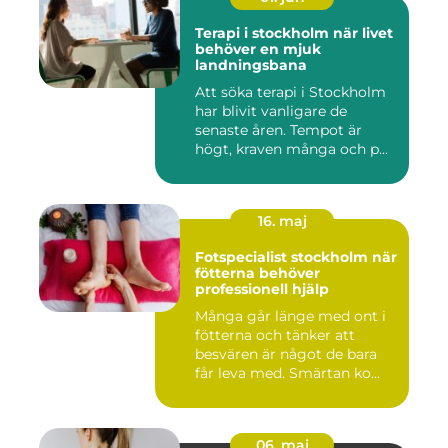
Terapi i stockholm när livet
behöver en mjuk
landningsbana
Att söka terapi i Stockholm
har blivit vanligare de
senaste åren. Tempot är
högt, kraven många och p...
16. maj
Fotspecialist stockholm när
fötterna behöver
professionell hjälp
Många går länge med ont i
fötterna och tänker att
besvären är något de bara
får leva med. Smärtan ko...
06. maj