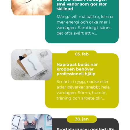
små vanor som gör stor
skillnad
Många vill må bättre, känna
mer energi och orka mer i
vardagen. Samtidigt känns
det ofta svårt att v...
03. feb
Naprapat borås när
kroppen behöver
professionell hjälp
Smärta i rygg, nacke eller
axlar påverkar snabbt hela
vardagen. Sömn, humör,
träning och arbete blir...
30. jan
Prostatacancer gentest: En