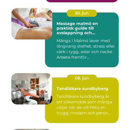
30. jun
Massage malmö en
praktisk guide till
avslappning och
återhämtning
Många i Malmö lever med
långvarig stelhet, stress eller
värk i rygg, axlar och nacke.
Arbete framför...
08. jun
Tandläkare sundbyberg
Tandläkare sundbyberg är
ett sökområde som många
väljer när de vill hitta en
trygg, modern och perso...