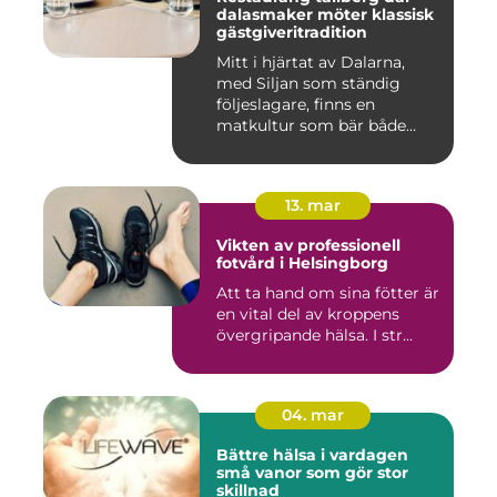
dalasmaker möter klassisk
gästgiveritradition
Mitt i hjärtat av Dalarna,
med Siljan som ständig
följeslagare, finns en
matkultur som bär både
hist...
13. mar
Vikten av professionell
fotvård i Helsingborg
Att ta hand om sina fötter är
en vital del av kroppens
övergripande hälsa. I str...
04. mar
Bättre hälsa i vardagen
små vanor som gör stor
skillnad