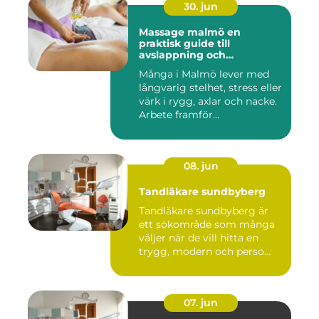
30. jun
Massage malmö en
praktisk guide till
avslappning och
återhämtning
Många i Malmö lever med
långvarig stelhet, stress eller
värk i rygg, axlar och nacke.
Arbete framför...
08. jun
Tandläkare sundbyberg
Tandläkare sundbyberg är
ett sökområde som många
väljer när de vill hitta en
trygg, modern och perso...
07. jun