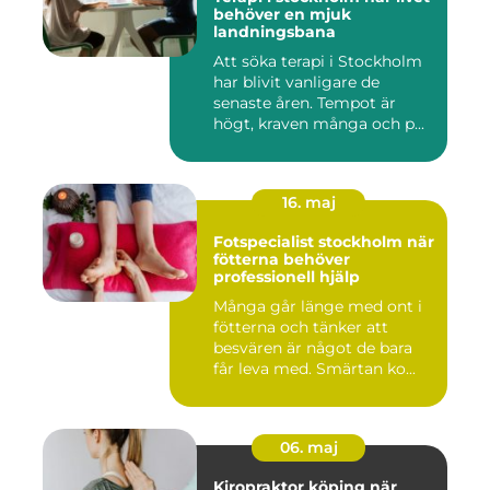
behöver en mjuk
landningsbana
Att söka terapi i Stockholm
har blivit vanligare de
senaste åren. Tempot är
högt, kraven många och p...
16. maj
Fotspecialist stockholm när
fötterna behöver
professionell hjälp
Många går länge med ont i
fötterna och tänker att
besvären är något de bara
får leva med. Smärtan ko...
06. maj
Kiropraktor köping när