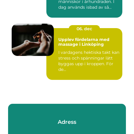
människor i århundraden. I
dag används isbad av så...
06. dec
Upplev fördelarna med
massage i Linköping
I vardagens hektiska takt kan
stress och spänningar lätt
byggas upp i kroppen. För
de...
Adress