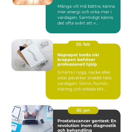
Många vill må bättre, känna
mer energi och orka mer i
vardagen. Samtidigt känns
det ofta svårt att v...
03. feb
Naprapat borås när
kroppen behöver
professionell hjälp
Smärta i rygg, nacke eller
axlar påverkar snabbt hela
vardagen. Sömn, humör,
träning och arbete blir...
30. jan
Prostatacancer gentest: En
revolution inom diagnostik
och behandling