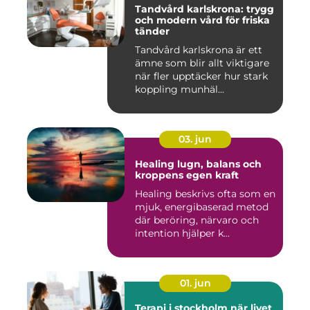
Tandvård karlskrona: trygg
och modern vård för friska
tänder
Tandvård karlskrona är ett
ämne som blir allt viktigare
när fler upptäcker hur stark
koppling munhäl...
03. jun
Healing lugn, balans och
kroppens egen kraft
Healing beskrivs ofta som en
mjuk, energibaserad metod
där beröring, närvaro och
intention hjälper k...
01. jun
Terapi i stockholm när livet