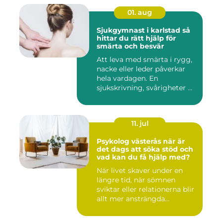
01. aug
Sjukgymnast i karlstad så
hittar du rätt hjälp för
smärta och besvär
Att leva med smärta i rygg,
nacke eller leder påverkar
hela vardagen. En
sjukskrivning, svårigheter ...
11. jul
Psykolog västerås när är
det dags att söka stöd och
vad kan du få hjälp med?
När livet skaver under en
längre tid, när sömnen
sviktar eller relationerna blir
allt mer ansträngda...