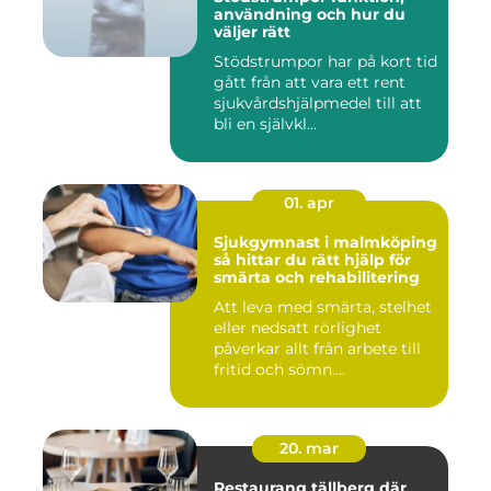
användning och hur du
väljer rätt
Stödstrumpor har på kort tid
gått från att vara ett rent
sjukvårdshjälpmedel till att
bli en självkl...
01. apr
Sjukgymnast i malmköping
så hittar du rätt hjälp för
smärta och rehabilitering
Att leva med smärta, stelhet
eller nedsatt rörlighet
påverkar allt från arbete till
fritid och sömn....
20. mar
Restaurang tällberg där