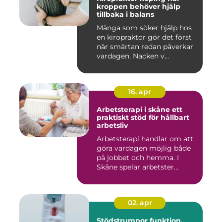
kroppen behöver hjälp
tillbaka i balans
Många som söker hjälp hos
en kiropraktor gör det först
när smärtan redan påverkar
vardagen. Nacken v...
16. apr
Arbetsterapi i skåne ett
praktiskt stöd för hållbart
arbetsliv
Arbetsterapi handlar om att
göra vardagen möjlig både
på jobbet och hemma. I
Skåne spelar arbetster...
02. apr
Stödstrumpor funktion,