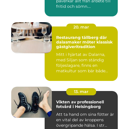
påverkar allt från arbete till
fritid och sömn....
20. mar
Restaurang tällberg där
dalasmaker möter klassisk
gästgiveritradition
Mitt i hjärtat av Dalarna,
med Siljan som ständig
följeslagare, finns en
matkultur som bär både
hist...
13. mar
Vikten av professionell
fotvård i Helsingborg
Att ta hand om sina fötter är
en vital del av kroppens
övergripande hälsa. I str...