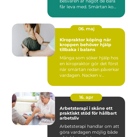
besvären är något de bara
får leva med. Smärtan ko...
06. maj
Kiropraktor köping när
kroppen behöver hjälp
tillbaka i balans
Många som söker hjälp hos
en kiropraktor gör det först
när smärtan redan påverkar
vardagen. Nacken v...
16. apr
Arbetsterapi i skåne ett
praktiskt stöd för hållbart
arbetsliv
Arbetsterapi handlar om att
göra vardagen möjlig både