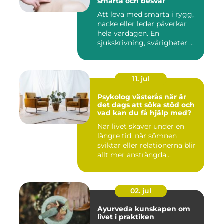
smärta och besvär
Att leva med smärta i rygg,
nacke eller leder påverkar
hela vardagen. En
sjukskrivning, svårigheter ...
11. jul
Psykolog västerås när är
det dags att söka stöd och
vad kan du få hjälp med?
När livet skaver under en
längre tid, när sömnen
sviktar eller relationerna blir
allt mer ansträngda...
02. jul
Ayurveda kunskapen om
livet i praktiken