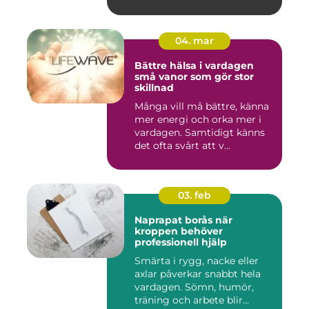
04. mar
Bättre hälsa i vardagen
små vanor som gör stor
skillnad
Många vill må bättre, känna
mer energi och orka mer i
vardagen. Samtidigt känns
det ofta svårt att v...
03. feb
Naprapat borås när
kroppen behöver
professionell hjälp
Smärta i rygg, nacke eller
axlar påverkar snabbt hela
vardagen. Sömn, humör,
träning och arbete blir...