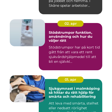
på jobbet och hemma. I
Skåne spelar arbetster...
02. apr
Stödstrumpor funktion,
användning och hur du
väljer rätt
Stödstrumpor har på kort tid
gått från att vara ett rent
sjukvårdshjälpmedel till att
bli en självkl...
01. apr
Sjukgymnast i malmköping
så hittar du rätt hjälp för
smärta och rehabilitering
Att leva med smärta, stelhet
eller nedsatt rörlighet