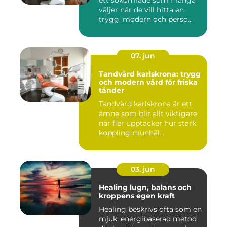
ett sökområde som många
väljer när de vill hitta en
trygg, modern och perso...
07. jun
Tandvård karlskrona: trygg
och modern vård för friska
tänder
Tandvård karlskrona är ett
ämne som blir allt viktigare
när fler upptäcker hur stark
koppling munhäl...
03. jun
Healing lugn, balans och
kroppens egen kraft
Healing beskrivs ofta som en
mjuk, energibaserad metod