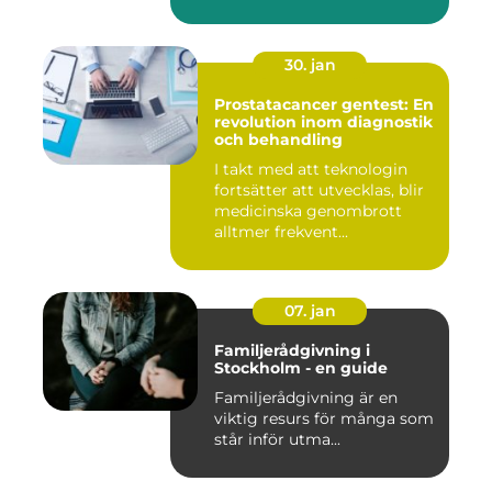
30. jan
Prostatacancer gentest: En
revolution inom diagnostik
och behandling
I takt med att teknologin
fortsätter att utvecklas, blir
medicinska genombrott
alltmer frekvent...
07. jan
Familjerådgivning i
Stockholm - en guide
Familjerådgivning är en
viktig resurs för många som
står inför utma...