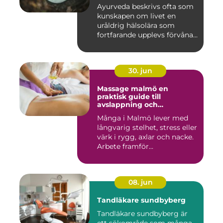
Ayurveda beskrivs ofta som
kunskapen om livet en
uråldrig hälsolära som
fortfarande upplevs förvåna...
30. jun
Massage malmö en
praktisk guide till
avslappning och
återhämtning
Många i Malmö lever med
långvarig stelhet, stress eller
värk i rygg, axlar och nacke.
Arbete framför...
08. jun
Tandläkare sundbyberg
Tandläkare sundbyberg är