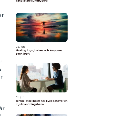
Tandläkare sundbyberg
ar
03. jun
Healing lugn, balans och kroppens
egen kraft
r
a
ar
01. jun
Terapi i stockholm när livet behöver en
mjuk landningsbana
år