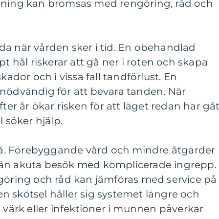
ssning kan bromsas med rengöring, råd och
da när vården sker i tid. En obehandlad
pt hål riskerar att gå ner i roten och skapa
kador och i vissa fall tandförlust. En
 nödvändig för att bevara tanden. När
fter år ökar risken för att läget redan har gå
l söker hjälp.
. Förebyggande vård och mindre åtgärder
are än akuta besök med komplicerade ingrepp.
ngöring och råd kan jämföras med service på
n skötsel håller sig systemet längre och
e värk eller infektioner i munnen påverkar