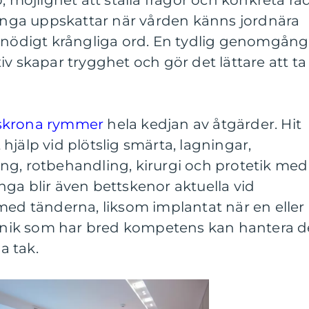
, möjlighet att ställa frågor och konkreta rå
ga uppskattar när vården känns jordnära
 onödigt krångliga ord. En tydlig genomgång
iv skapar trygghet och gör det lättare att ta
lskrona rymmer
hela kedjan av åtgärder. Hit
hjälp vid plötslig smärta, lagningar,
ng, rotbehandling, kirurgi och protetik med
ga blir även bettskenor aktuella vid
med tänderna, liksom implantat när en eller
klinik som har bred kompetens kan hantera d
a tak.