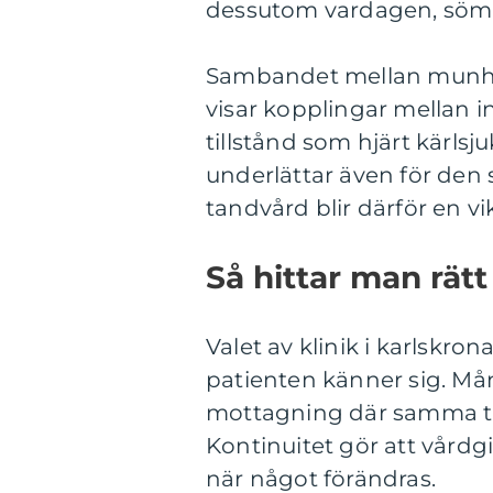
dessutom vardagen, sömn
Sambandet mellan munhäl
visar kopplingar mellan
tillstånd som hjärt kärls
underlättar även för den
tandvård blir därför en vi
Så hittar man rätt
Valet av klinik i karlskron
patienten känner sig. Må
mottagning där samma tan
Kontinuitet gör att vårdg
när något förändras.