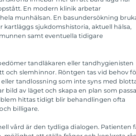
pstått. En modern klinik arbetar
l hela munhälsan. En basundersökning bruk
kartläggs sjukdomshistoria, aktuell hälsa,
munnen samt eventuella tidigare
edömer tandläkaren eller tandhygienisten
ött och slemhinnor. Röntgen tas vid behov fö
r eller tandlossning som inte syns med blott
klar bild av läget och skapa en plan som pass
blem hittas tidigt blir behandlingen ofta
h billigare.
nell vård är den tydliga dialogen. Patienten f