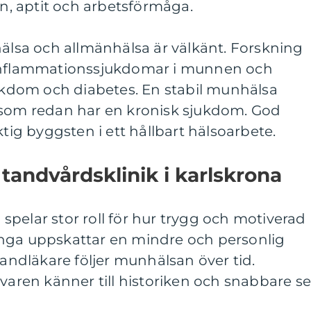
, aptit och arbetsförmåga.
sa och allmänhälsa är välkänt. Forskning
 inflammationssjukdomar i munnen och
jukdom och diabetes. En stabil munhälsa
 som redan har en kronisk sjukdom. God
ktig byggsten i ett hållbart hälsoarbete.
 tandvårdsklinik i karlskrona
a spelar stor roll för hur trygg och motiverad
nga uppskattar en mindre och personlig
dläkare följer munhälsan över tid.
ivaren känner till historiken och snabbare se