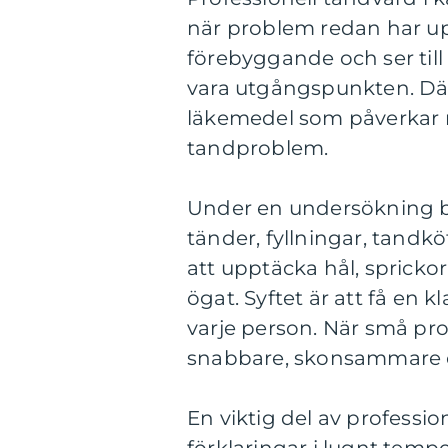
när problem redan har up
förebyggande och ser til
vara utgångspunkten. Där 
läkemedel som påverkar 
tandproblem.
Under en undersökning b
tänder, fyllningar, tandk
att upptäcka hål, spricko
ögat. Syftet är att få en 
varje person. När små pro
snabbare, skonsammare oc
En viktig del av professio