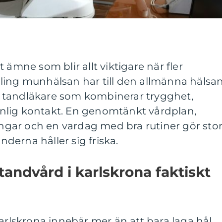
 ämne som blir allt viktigare när fler
ling munhälsan har till den allmänna hälsan
 tandläkare som kombinerar trygghet,
nlig kontakt. En genomtänkt vårdplan,
gar och en vardag med bra rutiner gör sto
änderna håller sig friska.
tandvård i karlskrona faktiskt
karlskrona innebär mer än att bara laga hål