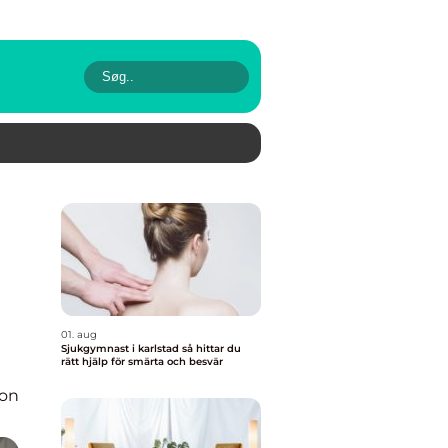
01. aug
Sjukgymnast i karlstad så hittar du
rätt hjälp för smärta och besvär
ion