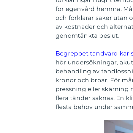
förklaringar i lugnt tempo
för egenvård hemma. Mån
och förklarar saker utan
av kostnader och alternat
genomtänkta beslut.
Begreppet tandvård kar
hör undersökningar, akut 
behandling av tandlossni
kronor och broar. För mån
pressning eller skärning 
flera tänder saknas. En 
flesta behov under samm