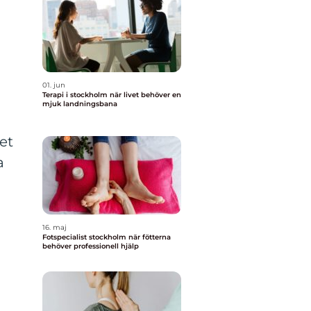
01. jun
Terapi i stockholm när livet behöver en
mjuk landningsbana
et
a
16. maj
Fotspecialist stockholm när fötterna
behöver professionell hjälp
h