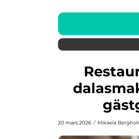
Restaurang tällberg där
dalasmak
gästg
20 mars 2026
Mikaela Bergho