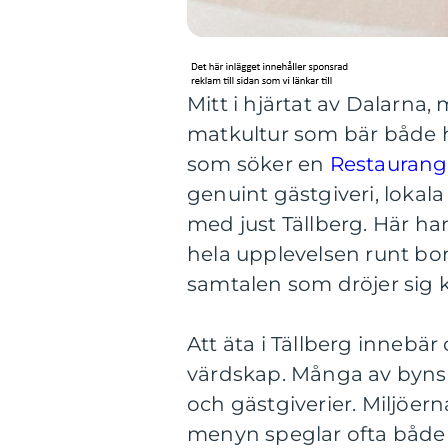
Mitt i hjärtat av Dalarna,
matkultur som bär både h
som söker en
Restaurang
genuint gästgiveri, lokal
med just Tällberg. Här h
hela upplevelsen runt bord
samtalen som dröjer sig k
Att äta i Tällberg innebär 
värdskap. Många av byns 
och gästgiverier. Miljöern
menyn speglar ofta både 