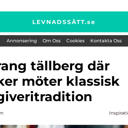
LEVNADSSÄTT.
se
Annonsering
Om Oss
Cookies
Kontakta Oss
er möter klassisk
iveritradition
lm
Inspirat