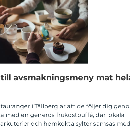
 till avsmakningsmeny mat hel
uranger i Tällberg är att de följer dig gen
ta med en generös frukostbuffé, där lokala
charkuterier och hemkokta sylter samsas me