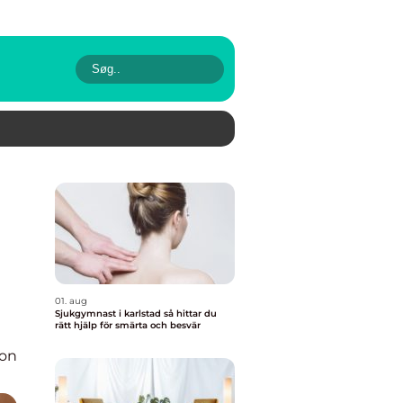
01. aug
Sjukgymnast i karlstad så hittar du
rätt hjälp för smärta och besvär
ion