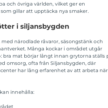
pa och övriga världen, vilket ger en
som gillar att upptäcka nya smaker.
tter i siljansbygden
kt med närodlade råvaror, säsongstänk och
 hantverket. Många kockar i området utgår
bra mat börjar långt innan grytorna ställs 
ed omsorg, ofta från Siljansbygden, där
enter har lång erfarenhet av att arbeta nä
 kan innehålla:
mrådet