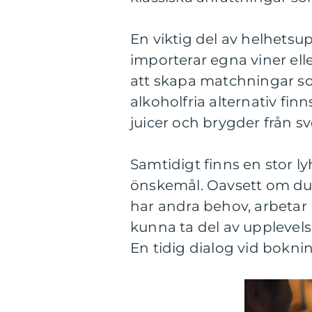
En viktig del av helhetsu
importerar egna viner ell
att skapa matchningar som
alkoholfria alternativ f
juicer och brygder från s
Samtidigt finns en stor ly
önskemål. Oavsett om du ä
har andra behov, arbetar k
kunna ta del av upplevelse
En tidig dialog vid bokni