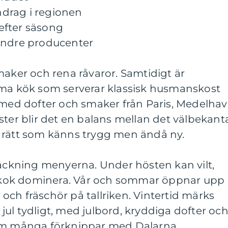
endrag i regionen
 efter säsong
indre producenter
maker och rena råvaror. Samtidigt är
mma kök som serverar klassisk husmanskost
 med dofter och smaker från Paris, Medelhav
ster blir det en balans mellan det välbekant
 rätt som känns trygg men ändå ny.
räckning menyerna. Under hösten kan vilt,
kok dominera. Vår och sommar öppnar upp
r och fräschör på tallriken. Vintertid märks
ul tydligt, med julbord, kryddiga dofter oc
som många förknippar med Dalarna.