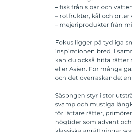
– fisk från sjöar och vatt
– rotfrukter, kål och örter
– mejeriprodukter från m
Fokus ligger på tydliga s
inspirationen bred. I sa
kan du också hitta rätter
eller Asien. För många gä
och det överraskande: en
Säsongen styr i stor utst
svamp och mustiga lång
för lättare rätter, primöre
högtider som advent och j
klassiska anrättningar 