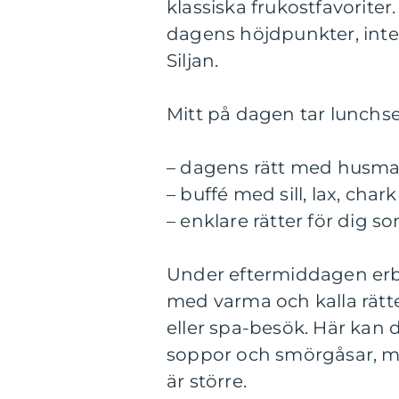
klassiska frukostfavoriter
dagens höjdpunkter, inte
Siljan.
Mitt på dagen tar lunchse
– dagens rätt med husm
– buffé med sill, lax, cha
– enklare rätter för dig s
Under eftermiddagen erbju
med varma och kalla rätte
eller spa-besök. Här kan d
soppor och smörgåsar, m
är större.