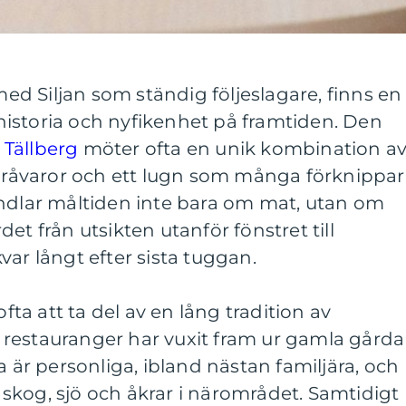
 med Siljan som ständig följeslagare, finns en
istoria och nyfikenhet på framtiden. Den
 Tällberg
möter ofta en unik kombination a
a råvaror och ett lugn som många förknippar
andlar måltiden inte bara om mat, utan om
et från utsikten utanför fönstret till
var långt efter sista tuggan.
ofta att ta del av en lång tradition av
restauranger har vuxit fram ur gamla gårda
a är personliga, ibland nästan familjära, och
skog, sjö och åkrar i närområdet. Samtidigt