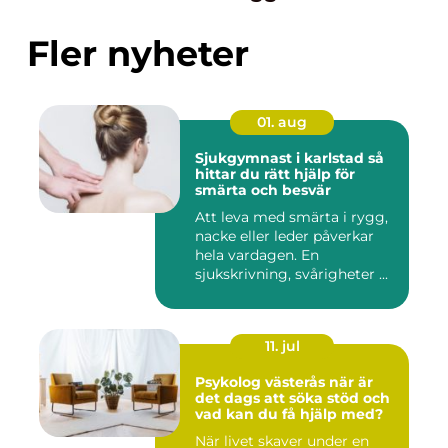
Fler nyheter
01. aug
Sjukgymnast i karlstad så
hittar du rätt hjälp för
smärta och besvär
Att leva med smärta i rygg,
nacke eller leder påverkar
hela vardagen. En
sjukskrivning, svårigheter ...
11. jul
Psykolog västerås när är
det dags att söka stöd och
vad kan du få hjälp med?
När livet skaver under en