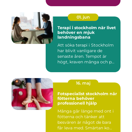
01. jun
Terapi i stockholm när livet
behöver en mjuk
landningsbana
Att söka terapi i Stockholm
har blivit vanligare de
senaste åren. Tempot är
högt, kraven många och p...
16. maj
Fotspecialist stockholm när
fötterna behöver
professionell hjälp
Många går länge med ont i
fötterna och tänker att
besvären är något de bara
får leva med. Smärtan ko...