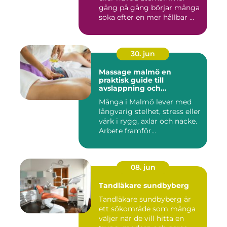
gång på gång börjar många
söka efter en mer hållbar ...
30. jun
Massage malmö en
praktisk guide till
avslappning och
återhämtning
Många i Malmö lever med
långvarig stelhet, stress eller
värk i rygg, axlar och nacke.
Arbete framför...
08. jun
Tandläkare sundbyberg
Tandläkare sundbyberg är
ett sökområde som många
väljer när de vill hitta en