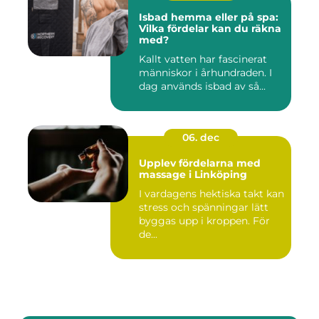
Isbad hemma eller på spa:
Vilka fördelar kan du räkna
med?
Kallt vatten har fascinerat
människor i århundraden. I
dag används isbad av så...
06. dec
Upplev fördelarna med
massage i Linköping
I vardagens hektiska takt kan
stress och spänningar lätt
byggas upp i kroppen. För
de...