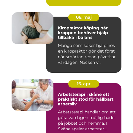
06. maj
Kiropraktor köping när
kroppen behöver hjälp
tillbaka i balans
Många som söker hjälp hos
en kiropraktor gör det först
när smärtan redan påverkar
vardagen. Nacken v...
16. apr
Arbetsterapi i skåne ett
praktiskt stöd för hållbart
arbetsliv
Arbetsterapi handlar om att
göra vardagen möjlig både
på jobbet och hemma. I
Skåne spelar arbetster...