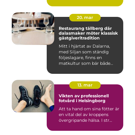
20. mar
Restaurang tällberg där
dalasmaker möter klassisk
gästgiveritradition
Mitt i hjärtat av Dalarna,
med Siljan som ständig
följeslagare, finns en
matkultur som bär både
hist...
13. mar
Vikten av professionell
fotvård i Helsingborg
Att ta hand om sina fötter är
en vital del av kroppens
övergripande hälsa. I str...