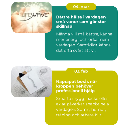
04. mar
Bättre hälsa i vardagen
små vanor som gör stor
skillnad
Många vill må bättre, känna
mer energi och orka mer i
vardagen. Samtidigt känns
det ofta svårt att v...
03. feb
Naprapat borås när
kroppen behöver
professionell hjälp
Smärta i rygg, nacke eller
axlar påverkar snabbt hela
vardagen. Sömn, humör,
träning och arbete blir...