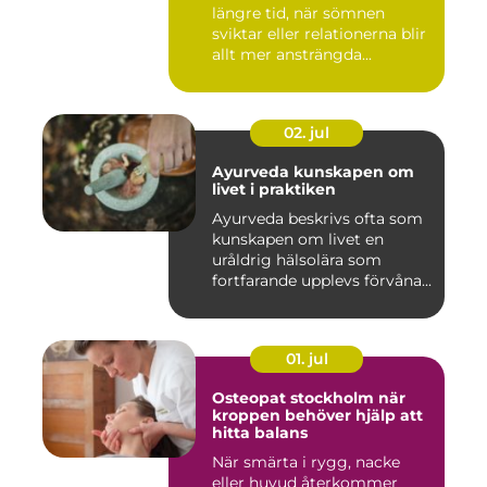
längre tid, när sömnen
sviktar eller relationerna blir
allt mer ansträngda...
02. jul
Ayurveda kunskapen om
livet i praktiken
Ayurveda beskrivs ofta som
kunskapen om livet en
uråldrig hälsolära som
fortfarande upplevs förvåna...
01. jul
Osteopat stockholm när
kroppen behöver hjälp att
hitta balans
När smärta i rygg, nacke
eller huvud återkommer