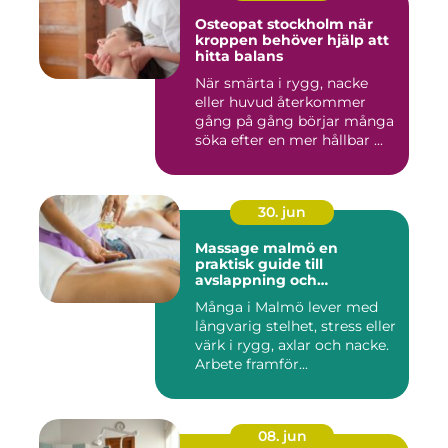
Osteopat stockholm när
kroppen behöver hjälp att
hitta balans
När smärta i rygg, nacke
eller huvud återkommer
gång på gång börjar många
söka efter en mer hållbar ...
30. jun
Massage malmö en
praktisk guide till
avslappning och
återhämtning
Många i Malmö lever med
långvarig stelhet, stress eller
värk i rygg, axlar och nacke.
Arbete framför...
08. jun