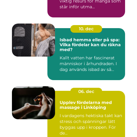
viktig resurs för många som
står inför utma...
10. dec
Isbad hemma eller på spa:
Vilka fördelar kan du räkna
med?
Kallt vatten har fascinerat
människor i århundraden. I
dag används isbad av så...
06. dec
Upplev fördelarna med
massage i Linköping
I vardagens hektiska takt kan
stress och spänningar lätt
byggas upp i kroppen. För
de...