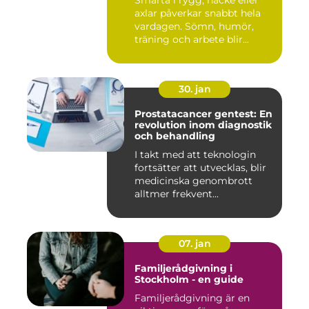
Smärta i rygg, nacke eller
axlar påverkar snabbt hela
vardagen. Sömn, humör,
träning och arbete blir...
30. jan
Prostatacancer gentest: En
revolution inom diagnostik
och behandling
I takt med att teknologin
fortsätter att utvecklas, blir
medicinska genombrott
alltmer frekvent...
07. jan
Familjerådgivning i
Stockholm - en guide
Familjerådgivning är en