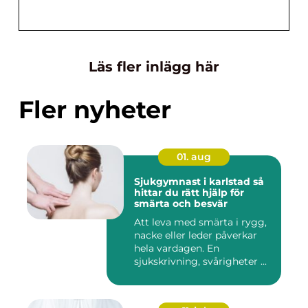
Läs fler inlägg här
Fler nyheter
01. aug
Sjukgymnast i karlstad så
hittar du rätt hjälp för
smärta och besvär
Att leva med smärta i rygg,
nacke eller leder påverkar
hela vardagen. En
sjukskrivning, svårigheter ...