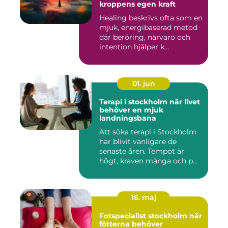
kroppens egen kraft
Healing beskrivs ofta som en
mjuk, energibaserad metod
där beröring, närvaro och
intention hjälper k...
01. jun
Terapi i stockholm när livet
behöver en mjuk
landningsbana
Att söka terapi i Stockholm
har blivit vanligare de
senaste åren. Tempot är
högt, kraven många och p...
16. maj
Fotspecialist stockholm när
fötterna behöver