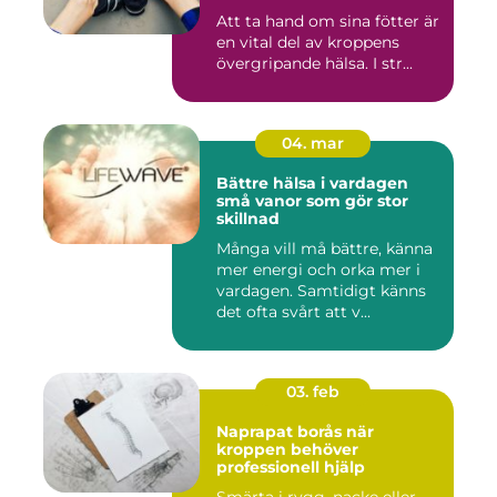
Att ta hand om sina fötter är
en vital del av kroppens
övergripande hälsa. I str...
04. mar
Bättre hälsa i vardagen
små vanor som gör stor
skillnad
Många vill må bättre, känna
mer energi och orka mer i
vardagen. Samtidigt känns
det ofta svårt att v...
03. feb
Naprapat borås när
kroppen behöver
professionell hjälp