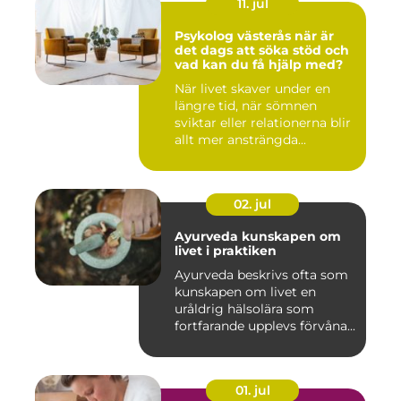
11. jul
Psykolog västerås när är
det dags att söka stöd och
vad kan du få hjälp med?
När livet skaver under en
längre tid, när sömnen
sviktar eller relationerna blir
allt mer ansträngda...
02. jul
Ayurveda kunskapen om
livet i praktiken
Ayurveda beskrivs ofta som
kunskapen om livet en
uråldrig hälsolära som
fortfarande upplevs förvåna...
01. jul