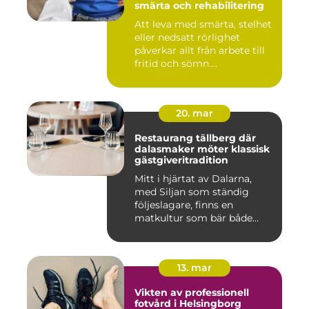
smärta och rehabilitering
Att leva med smärta, stelhet
eller nedsatt rörlighet
påverkar allt från arbete till
fritid och sömn....
20. mar
Restaurang tällberg där
dalasmaker möter klassisk
gästgiveritradition
Mitt i hjärtat av Dalarna,
med Siljan som ständig
följeslagare, finns en
matkultur som bär både
hist...
13. mar
Vikten av professionell
fotvård i Helsingborg