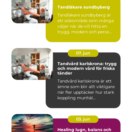
Tandläkare sundbyberg
Tandläkare sundbyberg är
ett sökområde som många
väljer när de vill hitta en
trygg, modern och perso...
07. jun
Tandvård karlskrona: trygg
och modern vård för friska
tänder
Tandvård karlskrona är ett
ämne som blir allt viktigare
när fler upptäcker hur stark
koppling munhäl...
03. jun
Healing lugn, balans och