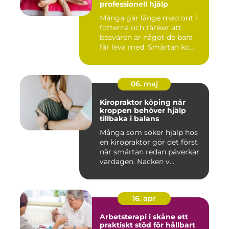
professionell hjälp
Många går länge med ont i
fötterna och tänker att
besvären är något de bara
får leva med. Smärtan ko...
06. maj
Kiropraktor köping när
kroppen behöver hjälp
tillbaka i balans
Många som söker hjälp hos
en kiropraktor gör det först
när smärtan redan påverkar
vardagen. Nacken v...
16. apr
Arbetsterapi i skåne ett
praktiskt stöd för hållbart