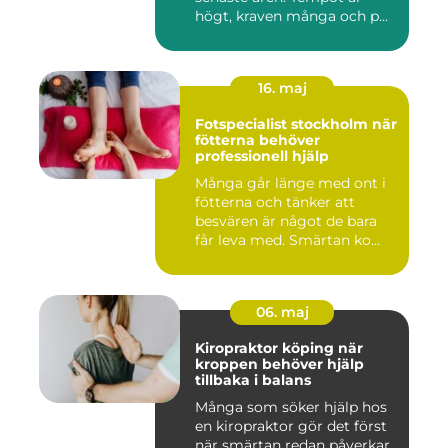
högt, kraven många och p...
16. maj
Fotspecialist stockholm när
fötterna behöver
professionell hjälp
Många går länge med ont i
fötterna och tänker att
besvären är något de bara
får leva med. Smärtan ko...
06. maj
Kiropraktor köping när
kroppen behöver hjälp
tillbaka i balans
Många som söker hjälp hos
en kiropraktor gör det först
när smärtan redan påverkar