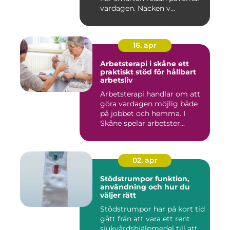
vardagen. Nacken v...
16. apr
Arbetsterapi i skåne ett
praktiskt stöd för hållbart
arbetsliv
Arbetsterapi handlar om att
göra vardagen möjlig både
på jobbet och hemma. I
Skåne spelar arbetster...
02. apr
Stödstrumpor funktion,
användning och hur du
väljer rätt
Stödstrumpor har på kort tid
gått från att vara ett rent
sjukvårdshjälpmedel till att