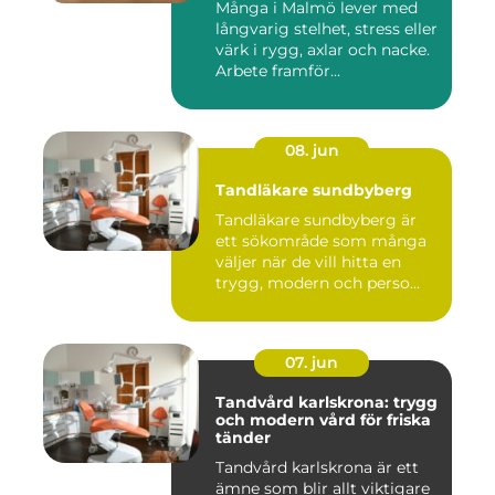
Många i Malmö lever med
långvarig stelhet, stress eller
värk i rygg, axlar och nacke.
Arbete framför...
08. jun
Tandläkare sundbyberg
Tandläkare sundbyberg är
ett sökområde som många
väljer när de vill hitta en
trygg, modern och perso...
07. jun
Tandvård karlskrona: trygg
och modern vård för friska
tänder
Tandvård karlskrona är ett
ämne som blir allt viktigare