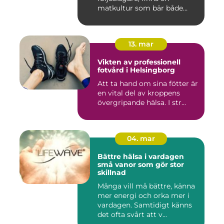
matkultur som bär både
hist...
13. mar
Vikten av professionell
fotvård i Helsingborg
Att ta hand om sina fötter är
en vital del av kroppens
övergripande hälsa. I str...
04. mar
Bättre hälsa i vardagen
små vanor som gör stor
skillnad
Många vill må bättre, känna
mer energi och orka mer i
vardagen. Samtidigt känns
det ofta svårt att v...