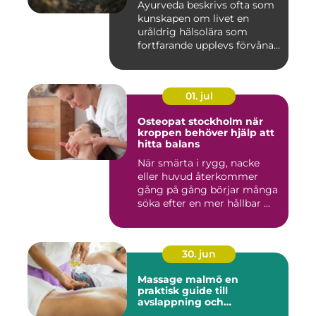
Ayurveda beskrivs ofta som
kunskapen om livet en
uråldrig hälsolära som
fortfarande upplevs förvåna...
01. jul
Osteopat stockholm när
kroppen behöver hjälp att
hitta balans
När smärta i rygg, nacke
eller huvud återkommer
gång på gång börjar många
söka efter en mer hållbar ...
30. jun
Massage malmö en
praktisk guide till
avslappning och
återhämtning