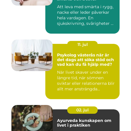
Att leva med smärta i rygg,
nacke eller leder påverkar
hela vardagen. En
sjukskrivning, svårigheter ...
11. jul
Psykolog västerås när är
det dags att söka stöd och
vad kan du få hjälp med?
När livet skaver under en
längre tid, när sömnen
sviktar eller relationerna blir
allt mer ansträngda...
02. jul
Ayurveda kunskapen om
livet i praktiken