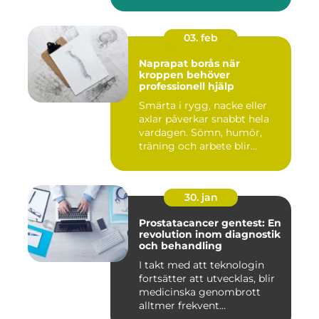
03. feb
Naprapat borås när
kroppen behöver
professionell hjälp
Smärta i rygg, nacke eller
axlar påverkar snabbt hela
vardagen. Sömn, humör,
träning och arbete blir...
30. jan
Prostatacancer gentest: En
revolution inom diagnostik
och behandling
I takt med att teknologin
fortsätter att utvecklas, blir
medicinska genombrott
alltmer frekvent...