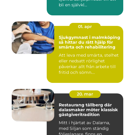
bli en självkl...
01. apr
Sjukgymnast i malmköping
så hittar du rätt hjälp för
smärta och rehabilitering
Att leva med smärta, stelhet
eller nedsatt rörlighet
påverkar allt från arbete till
fritid och sömn....
20. mar
Restaurang tällberg där
dalasmaker möter klassisk
gästgiveritradition
Mitt i hjärtat av Dalarna,
med Siljan som ständig
följeslagare, finns en