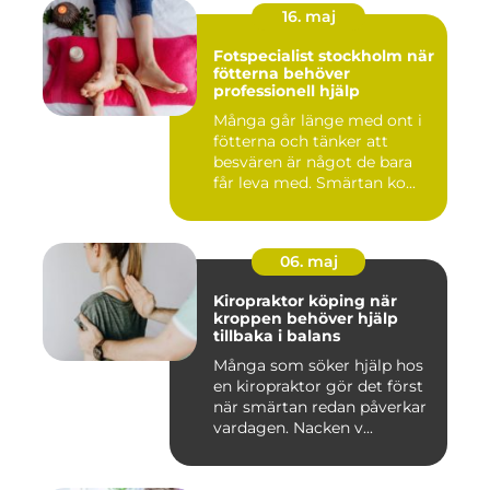
16. maj
Fotspecialist stockholm när
fötterna behöver
professionell hjälp
Många går länge med ont i
fötterna och tänker att
besvären är något de bara
får leva med. Smärtan ko...
06. maj
Kiropraktor köping när
kroppen behöver hjälp
tillbaka i balans
Många som söker hjälp hos
en kiropraktor gör det först
när smärtan redan påverkar
vardagen. Nacken v...