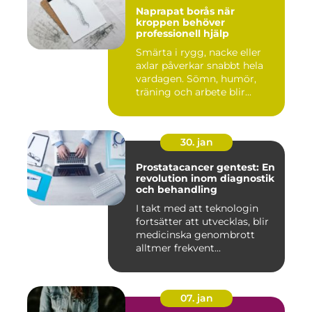
Naprapat borås när
kroppen behöver
professionell hjälp
Smärta i rygg, nacke eller
axlar påverkar snabbt hela
vardagen. Sömn, humör,
träning och arbete blir...
30. jan
Prostatacancer gentest: En
revolution inom diagnostik
och behandling
I takt med att teknologin
fortsätter att utvecklas, blir
medicinska genombrott
alltmer frekvent...
07. jan