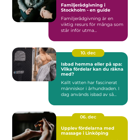
Familjerådgivning i
Stockholm - en guide
Familjerådgivning är en
viktig resurs för många som
står inför utma...
10. dec
Isbad hemma eller på spa:
Vilka fördelar kan du räkna
med?
Kallt vatten har fascinerat
människor i århundraden. I
dag används isbad av så...
06. dec
Upplev fördelarna med
massage i Linköping