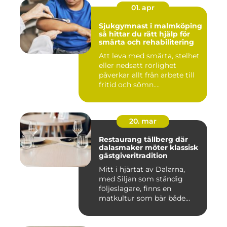
01. apr
Sjukgymnast i malmköping
så hittar du rätt hjälp för
smärta och rehabilitering
Att leva med smärta, stelhet
eller nedsatt rörlighet
påverkar allt från arbete till
fritid och sömn....
20. mar
Restaurang tällberg där
dalasmaker möter klassisk
gästgiveritradition
Mitt i hjärtat av Dalarna,
med Siljan som ständig
följeslagare, finns en
matkultur som bär både
hist...