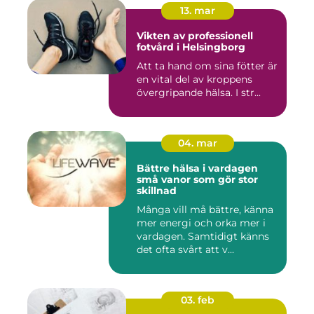
13. mar
Vikten av professionell
fotvård i Helsingborg
Att ta hand om sina fötter är
en vital del av kroppens
övergripande hälsa. I str...
04. mar
Bättre hälsa i vardagen
små vanor som gör stor
skillnad
Många vill må bättre, känna
mer energi och orka mer i
vardagen. Samtidigt känns
det ofta svårt att v...
03. feb