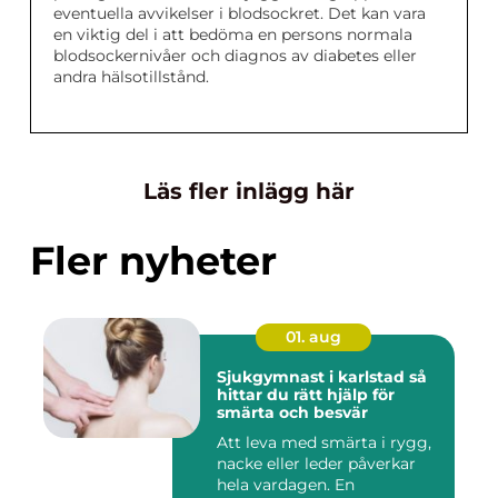
eventuella avvikelser i blodsockret. Det kan vara
en viktig del i att bedöma en persons normala
blodsockernivåer och diagnos av diabetes eller
andra hälsotillstånd.
Läs fler inlägg här
Fler nyheter
01. aug
Sjukgymnast i karlstad så
hittar du rätt hjälp för
smärta och besvär
Att leva med smärta i rygg,
nacke eller leder påverkar
hela vardagen. En