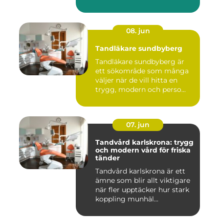
08. jun
Tandläkare sundbyberg
Tandläkare sundbyberg är
ett sökområde som många
väljer när de vill hitta en
trygg, modern och perso...
07. jun
Tandvård karlskrona: trygg
och modern vård för friska
tänder
Tandvård karlskrona är ett
ämne som blir allt viktigare
när fler upptäcker hur stark
koppling munhäl...