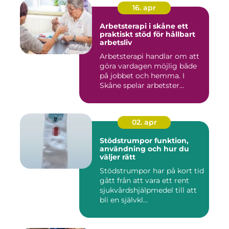
16. apr
Arbetsterapi i skåne ett
praktiskt stöd för hållbart
arbetsliv
Arbetsterapi handlar om att
göra vardagen möjlig både
på jobbet och hemma. I
Skåne spelar arbetster...
02. apr
Stödstrumpor funktion,
användning och hur du
väljer rätt
Stödstrumpor har på kort tid
gått från att vara ett rent
sjukvårdshjälpmedel till att
bli en självkl...