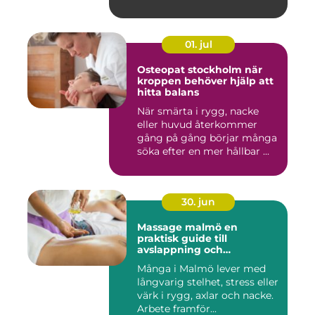
01. jul
Osteopat stockholm när
kroppen behöver hjälp att
hitta balans
När smärta i rygg, nacke
eller huvud återkommer
gång på gång börjar många
söka efter en mer hållbar ...
30. jun
Massage malmö en
praktisk guide till
avslappning och
återhämtning
Många i Malmö lever med
långvarig stelhet, stress eller
värk i rygg, axlar och nacke.
Arbete framför...