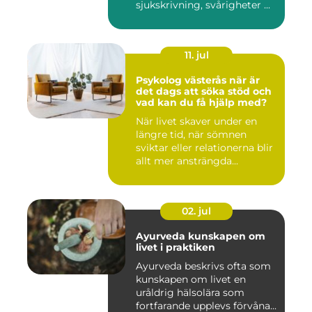
sjukskrivning, svårigheter ...
11. jul
Psykolog västerås när är
det dags att söka stöd och
vad kan du få hjälp med?
När livet skaver under en
längre tid, när sömnen
sviktar eller relationerna blir
allt mer ansträngda...
02. jul
Ayurveda kunskapen om
livet i praktiken
Ayurveda beskrivs ofta som
kunskapen om livet en
uråldrig hälsolära som
fortfarande upplevs förvåna...