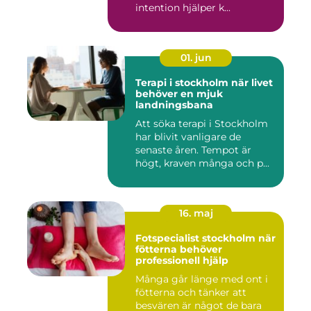
intention hjälper k...
01. jun
Terapi i stockholm när livet
behöver en mjuk
landningsbana
Att söka terapi i Stockholm
har blivit vanligare de
senaste åren. Tempot är
högt, kraven många och p...
16. maj
Fotspecialist stockholm när
fötterna behöver
professionell hjälp
Många går länge med ont i
fötterna och tänker att
besvären är något de bara