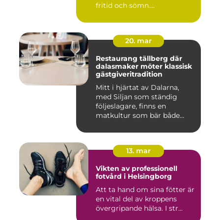
fritid och sömn....
20. mar
Restaurang tällberg där
dalasmaker möter klassisk
gästgiveritradition
Mitt i hjärtat av Dalarna,
med Siljan som ständig
följeslagare, finns en
matkultur som bär både
hist...
13. mar
Vikten av professionell
fotvård i Helsingborg
Att ta hand om sina fötter är
en vital del av kroppens
övergripande hälsa. I str...