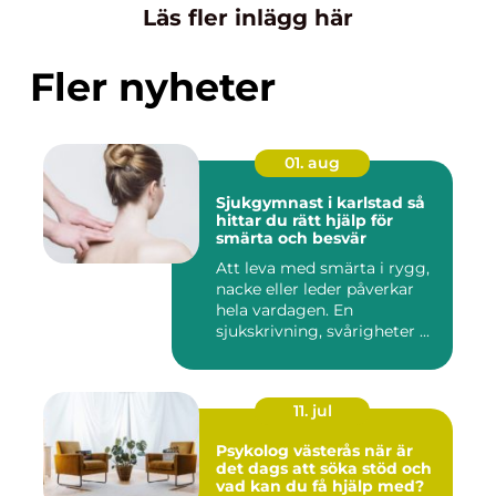
Läs fler inlägg här
Fler nyheter
01. aug
Sjukgymnast i karlstad så
hittar du rätt hjälp för
smärta och besvär
Att leva med smärta i rygg,
nacke eller leder påverkar
hela vardagen. En
sjukskrivning, svårigheter ...
11. jul
Psykolog västerås när är
det dags att söka stöd och
vad kan du få hjälp med?