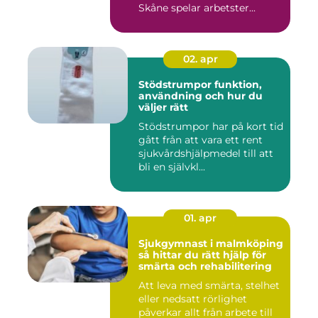
Skåne spelar arbetster...
02. apr
Stödstrumpor funktion,
användning och hur du
väljer rätt
Stödstrumpor har på kort tid
gått från att vara ett rent
sjukvårdshjälpmedel till att
bli en självkl...
01. apr
Sjukgymnast i malmköping
så hittar du rätt hjälp för
smärta och rehabilitering
Att leva med smärta, stelhet
eller nedsatt rörlighet
påverkar allt från arbete till