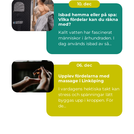
10. dec
Isbad hemma eller på spa:
Vilka fördelar kan du räkna
med?
Kallt vatten har fascinerat
människor i århundraden. I
dag används isbad av så...
06. dec
Upplev fördelarna med
massage i Linköping
I vardagens hektiska takt kan
stress och spänningar lätt
byggas upp i kroppen. För
de...