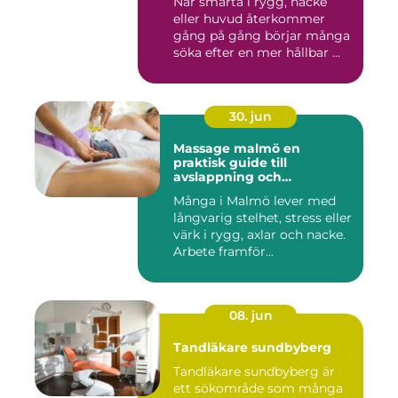
När smärta i rygg, nacke
eller huvud återkommer
gång på gång börjar många
söka efter en mer hållbar ...
30. jun
Massage malmö en
praktisk guide till
avslappning och
återhämtning
Många i Malmö lever med
långvarig stelhet, stress eller
värk i rygg, axlar och nacke.
Arbete framför...
08. jun
Tandläkare sundbyberg
Tandläkare sundbyberg är
ett sökområde som många