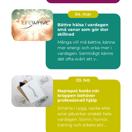
04. mar
Bättre hälsa i vardagen
små vanor som gör stor
skillnad
Många vill må bättre, känna
mer energi och orka mer i
vardagen. Samtidigt känns
det ofta svårt att v...
03. feb
Naprapat borås när
kroppen behöver
professionell hjälp
Smärta i rygg, nacke eller
axlar påverkar snabbt hela
vardagen. Sömn, humör,
träning och arbete blir...