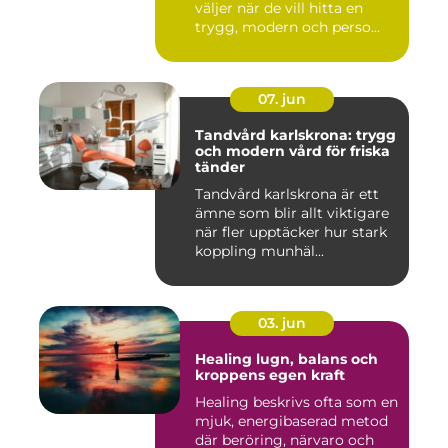
väljer när de vill hitta en
trygg, modern och perso...
07. jun
Tandvård karlskrona: trygg
och modern vård för friska
tänder
Tandvård karlskrona är ett
ämne som blir allt viktigare
när fler upptäcker hur stark
koppling munhäl...
03. jun
Healing lugn, balans och
kroppens egen kraft
Healing beskrivs ofta som en
mjuk, energibaserad metod
där beröring, närvaro och