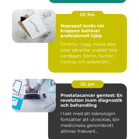
03. feb
Naprapat borås när
kroppen behöver
professionell hjälp
Smärta i rygg, nacke eller
axlar påverkar snabbt hela
vardagen. Sömn, humör,
träning och arbete blir...
30. jan
Prostatacancer gentest: En
revolution inom diagnostik
och behandling
I takt med att teknologin
fortsätter att utvecklas, blir
medicinska genombrott
alltmer frekvent...