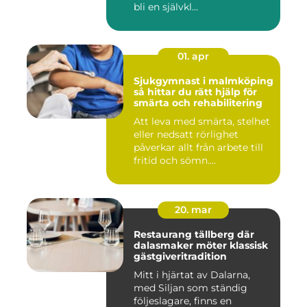
bli en självkl...
01. apr
Sjukgymnast i malmköping
så hittar du rätt hjälp för
smärta och rehabilitering
Att leva med smärta, stelhet
eller nedsatt rörlighet
påverkar allt från arbete till
fritid och sömn....
20. mar
Restaurang tällberg där
dalasmaker möter klassisk
gästgiveritradition
Mitt i hjärtat av Dalarna,
med Siljan som ständig
följeslagare, finns en