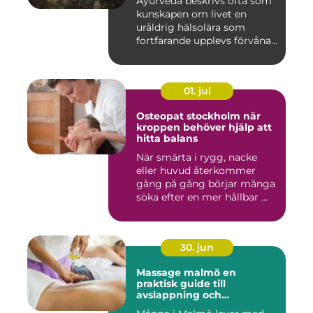
Ayurveda beskrivs ofta som
kunskapen om livet en
uråldrig hälsolära som
fortfarande upplevs förvåna...
01. jul
Osteopat stockholm när
kroppen behöver hjälp att
hitta balans
När smärta i rygg, nacke
eller huvud återkommer
gång på gång börjar många
söka efter en mer hållbar ...
30. jun
Massage malmö en
praktisk guide till
avslappning och
återhämtning