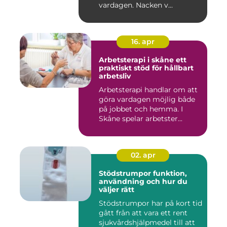
vardagen. Nacken v...
16. apr
Arbetsterapi i skåne ett
praktiskt stöd för hållbart
arbetsliv
Arbetsterapi handlar om att
göra vardagen möjlig både
på jobbet och hemma. I
Skåne spelar arbetster...
02. apr
Stödstrumpor funktion,
användning och hur du
väljer rätt
Stödstrumpor har på kort tid
gått från att vara ett rent
sjukvårdshjälpmedel till att