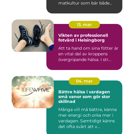
matkultur som bär både
hist...
13. mar
Vikten av professionell
fotvård i Helsingborg
Att ta hand om sina fötter är
en vital del av kroppens
övergripande hälsa. I str...
04. mar
Bättre hälsa i vardagen
små vanor som gör stor
skillnad
Många vill må bättre, känna
mer energi och orka mer i
vardagen. Samtidigt känns
det ofta svårt att v...