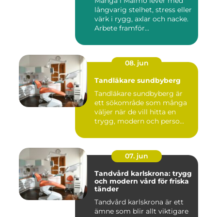
Många i Malmö lever med
långvarig stelhet, stress eller
värk i rygg, axlar och nacke.
Arbete framför...
08. jun
Tandläkare sundbyberg
Tandläkare sundbyberg är
ett sökområde som många
väljer när de vill hitta en
trygg, modern och perso...
07. jun
Tandvård karlskrona: trygg
och modern vård för friska
tänder
Tandvård karlskrona är ett
ämne som blir allt viktigare