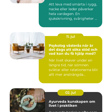
Att leva med smärta i rygg,
nacke eller leder påverkar
hela vardagen. En
sjukskrivning, svårigheter ...
11. jul
Psykolog västerås när är
det dags att söka stöd och
vad kan du få hjälp med?
När livet skaver under en
längre tid, när sömnen
sviktar eller relationerna blir
allt mer ansträngda...
02. jul
Ayurveda kunskapen om
livet i praktiken