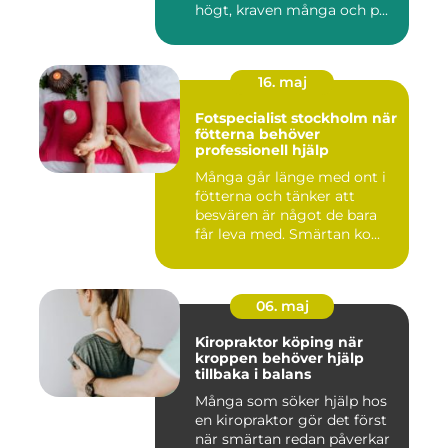
högt, kraven många och p...
16. maj
Fotspecialist stockholm när
fötterna behöver
professionell hjälp
Många går länge med ont i
fötterna och tänker att
besvären är något de bara
får leva med. Smärtan ko...
06. maj
Kiropraktor köping när
kroppen behöver hjälp
tillbaka i balans
Många som söker hjälp hos
en kiropraktor gör det först
när smärtan redan påverkar