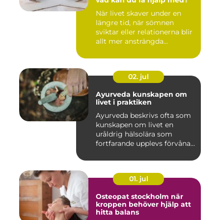
vad kan du få hjälp med?
När livet skaver under en
längre tid, när sömnen
sviktar eller relationerna blir
allt mer ansträngda...
02. jul
Ayurveda kunskapen om
livet i praktiken
Ayurveda beskrivs ofta som
kunskapen om livet en
uråldrig hälsolära som
fortfarande upplevs förvåna...
01. jul
Osteopat stockholm när
kroppen behöver hjälp att
hitta balans