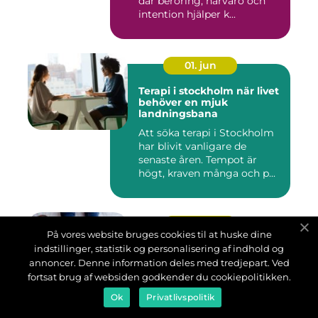
där beröring, närvaro och
intention hjälper k...
01. jun
Terapi i stockholm när livet
behöver en mjuk
landningsbana
Att söka terapi i Stockholm
har blivit vanligare de
senaste åren. Tempot är
högt, kraven många och p...
16. maj
På vores website bruges cookies til at huske dine
indstillinger, statistik og personalisering af indhold og
Fotspecialist stockholm när
fötterna behöver
annoncer. Denne information deles med tredjepart. Ved
professionell hjälp
fortsat brug af websiden godkender du cookiepolitikken.
Många går länge med ont i
Ok
Privatlivspolitik
fötterna och tänker att