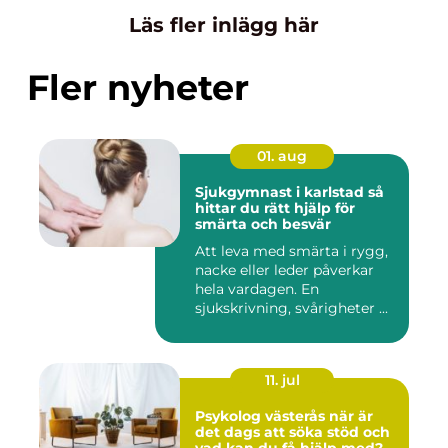
Läs fler inlägg här
Fler nyheter
01. aug
Sjukgymnast i karlstad så
hittar du rätt hjälp för
smärta och besvär
Att leva med smärta i rygg,
nacke eller leder påverkar
hela vardagen. En
sjukskrivning, svårigheter ...
11. jul
Psykolog västerås när är
det dags att söka stöd och