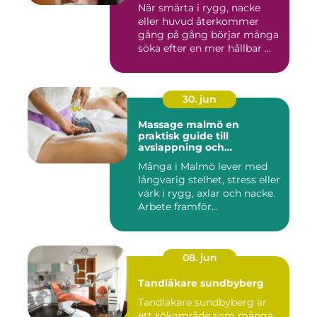
När smärta i rygg, nacke
eller huvud återkommer
gång på gång börjar många
söka efter en mer hållbar ...
30. jun
Massage malmö en
praktisk guide till
avslappning och
återhämtning
Många i Malmö lever med
långvarig stelhet, stress eller
värk i rygg, axlar och nacke.
Arbete framför...
08. jun
Tandläkare sundbyberg
Tandläkare sundbyberg är
ett sökområde som många