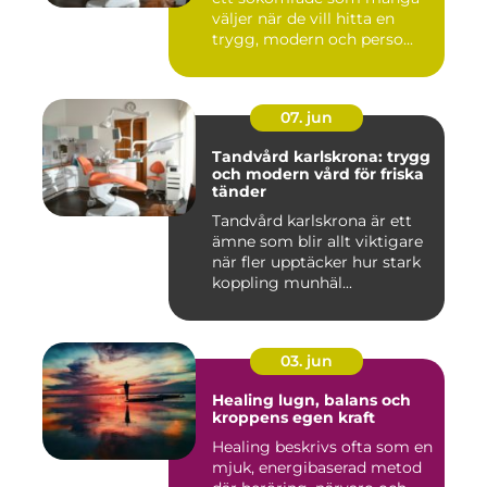
väljer när de vill hitta en
trygg, modern och perso...
07. jun
Tandvård karlskrona: trygg
och modern vård för friska
tänder
Tandvård karlskrona är ett
ämne som blir allt viktigare
när fler upptäcker hur stark
koppling munhäl...
03. jun
Healing lugn, balans och
kroppens egen kraft
Healing beskrivs ofta som en
mjuk, energibaserad metod