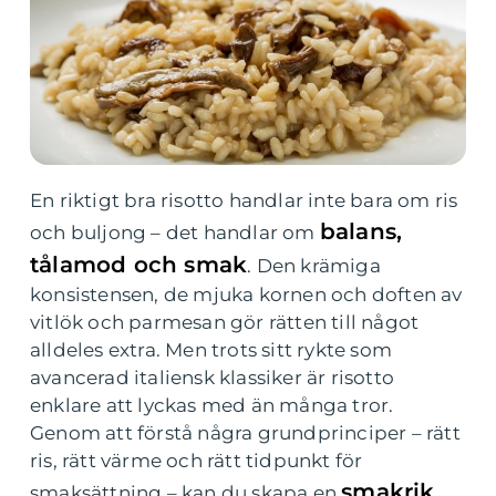
En riktigt bra risotto handlar inte bara om ris
balans,
och buljong – det handlar om
tålamod och smak
. Den krämiga
konsistensen, de mjuka kornen och doften av
vitlök och parmesan gör rätten till något
alldeles extra. Men trots sitt rykte som
avancerad italiensk klassiker är risotto
enklare att lyckas med än många tror.
Genom att förstå några grundprinciper – rätt
ris, rätt värme och rätt tidpunkt för
smakrik
smaksättning – kan du skapa en