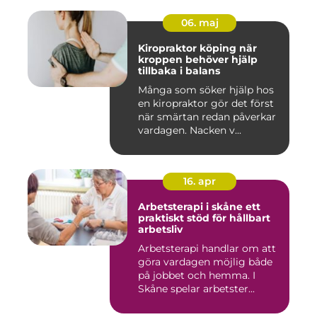
06. maj
Kiropraktor köping när
kroppen behöver hjälp
tillbaka i balans
Många som söker hjälp hos
en kiropraktor gör det först
när smärtan redan påverkar
vardagen. Nacken v...
16. apr
Arbetsterapi i skåne ett
praktiskt stöd för hållbart
arbetsliv
Arbetsterapi handlar om att
göra vardagen möjlig både
på jobbet och hemma. I
Skåne spelar arbetster...