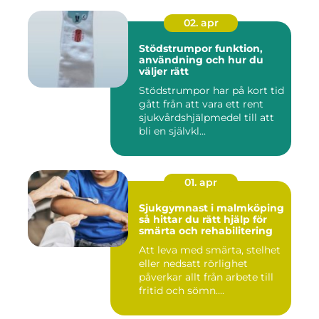
02. apr
Stödstrumpor funktion,
användning och hur du
väljer rätt
Stödstrumpor har på kort tid
gått från att vara ett rent
sjukvårdshjälpmedel till att
bli en självkl...
01. apr
Sjukgymnast i malmköping
så hittar du rätt hjälp för
smärta och rehabilitering
Att leva med smärta, stelhet
eller nedsatt rörlighet
påverkar allt från arbete till
fritid och sömn....