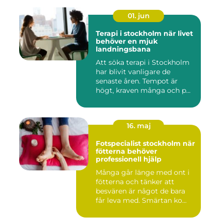
01. jun
Terapi i stockholm när livet
behöver en mjuk
landningsbana
Att söka terapi i Stockholm
har blivit vanligare de
senaste åren. Tempot är
högt, kraven många och p...
16. maj
Fotspecialist stockholm när
fötterna behöver
professionell hjälp
Många går länge med ont i
fötterna och tänker att
besvären är något de bara
får leva med. Smärtan ko...