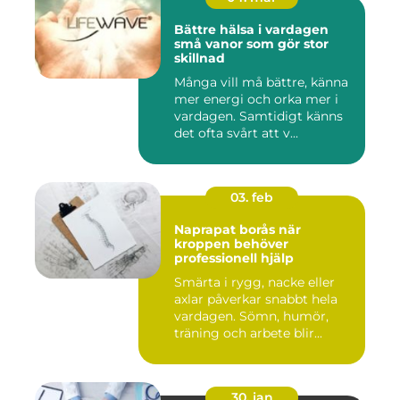
Bättre hälsa i vardagen
små vanor som gör stor
skillnad
Många vill må bättre, känna
mer energi och orka mer i
vardagen. Samtidigt känns
det ofta svårt att v...
03. feb
Naprapat borås när
kroppen behöver
professionell hjälp
Smärta i rygg, nacke eller
axlar påverkar snabbt hela
vardagen. Sömn, humör,
träning och arbete blir...
30. jan