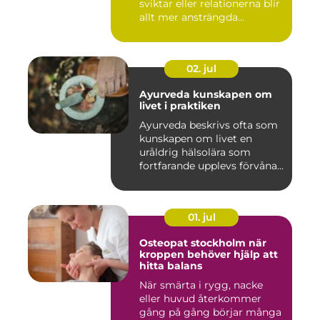
sviktar eller relationerna blir
allt mer ansträngda...
02. jul
Ayurveda kunskapen om
livet i praktiken
Ayurveda beskrivs ofta som
kunskapen om livet en
uråldrig hälsolära som
fortfarande upplevs förvåna...
01. jul
Osteopat stockholm när
kroppen behöver hjälp att
hitta balans
När smärta i rygg, nacke
eller huvud återkommer
gång på gång börjar många