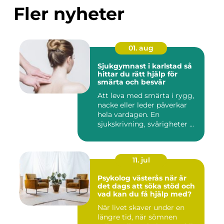
Fler nyheter
01. aug
Sjukgymnast i karlstad så
hittar du rätt hjälp för
smärta och besvär
Att leva med smärta i rygg,
nacke eller leder påverkar
hela vardagen. En
sjukskrivning, svårigheter ...
11. jul
Psykolog västerås när är
det dags att söka stöd och
vad kan du få hjälp med?
När livet skaver under en
längre tid, när sömnen