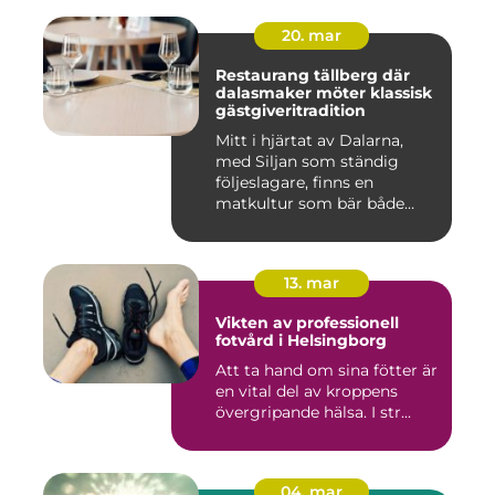
20. mar
Restaurang tällberg där
dalasmaker möter klassisk
gästgiveritradition
Mitt i hjärtat av Dalarna,
med Siljan som ständig
följeslagare, finns en
matkultur som bär både
hist...
13. mar
Vikten av professionell
fotvård i Helsingborg
Att ta hand om sina fötter är
en vital del av kroppens
övergripande hälsa. I str...
04. mar