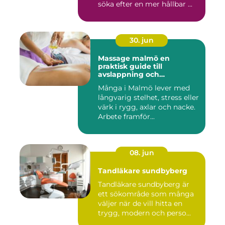
söka efter en mer hållbar ...
30. jun
Massage malmö en
praktisk guide till
avslappning och
återhämtning
Många i Malmö lever med
långvarig stelhet, stress eller
värk i rygg, axlar och nacke.
Arbete framför...
08. jun
Tandläkare sundbyberg
Tandläkare sundbyberg är
ett sökområde som många
väljer när de vill hitta en
trygg, modern och perso...