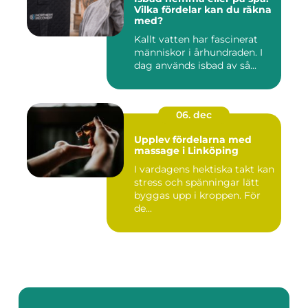
Vilka fördelar kan du räkna
med?
Kallt vatten har fascinerat
människor i århundraden. I
dag används isbad av så...
06. dec
Upplev fördelarna med
massage i Linköping
I vardagens hektiska takt kan
stress och spänningar lätt
byggas upp i kroppen. För
de...