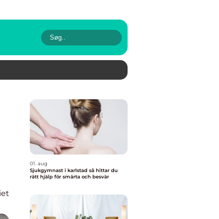
01. aug
Sjukgymnast i karlstad så hittar du
rätt hjälp för smärta och besvär
iet