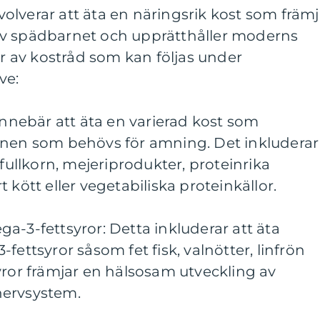
lverar att äta en näringsrik kost som främj
av spädbarnet och upprätthåller moderns
er av kostråd som kan följas under
ve:
 innebär att äta en varierad kost som
mnen som behövs för amning. Det inkluderar
 fullkorn, mejeriprodukter, proteinrika
 kött eller vegetabiliska proteinkällor.
a-3-fettsyror: Detta inkluderar att äta
fettsyror såsom fet fisk, valnötter, linfrön
yror främjar en hälsosam utveckling av
nervsystem.