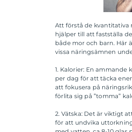
Att förstå de kvantitati
hjälper till att faststäl
både mor och barn. Här är
vissa näringsämnen und
1. Kalorier: En ammande k
per dag för att täcka e
att fokusera på näringsrika
förlita sig på ”tomma” ka
2. Vätska: Det är viktigt
för att undvika uttorknin
med vatten, ca 8-10 glas 