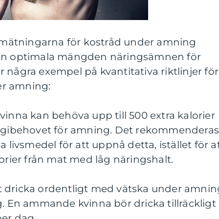
va mätningarna för kostråd under amning
la den optimala mängden näringsämnen för
 några exempel på kvantitativa riktlinjer för
er amning:
vinna kan behöva upp till 500 extra kalorier
nergibehovet för amning. Det rekommendera
 livsmedel för att uppnå detta, istället för a
lorier från mat med låg näringshalt.
 att dricka ordentligt med vätska under amni
g. En ammande kvinna bör dricka tillräckligt
per dag.