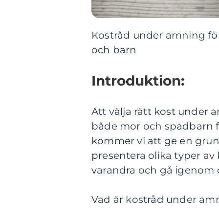
Kostråd under amning för
och barn
Introduktion:
Att välja rätt kost under a
både mor och spädbarn får
kommer vi att ge en grun
presentera olika typer av k
varandra och gå igenom de
Vad är kostråd under amni