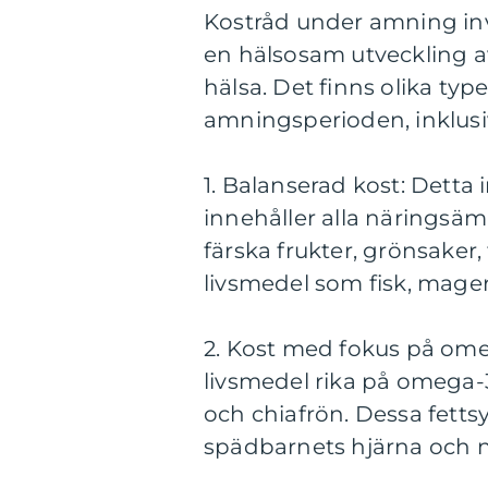
Kostråd under amning invo
en hälsosam utveckling 
hälsa. Det finns olika typ
amningsperioden, inklusi
1. Balanserad kost: Detta
innehåller alla näringsä
färska frukter, grönsaker,
livsmedel som fisk, magert
2. Kost med fokus på omeg
livsmedel rika på omega-3-
och chiafrön. Dessa fetts
spädbarnets hjärna och 