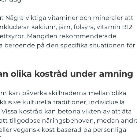
r: Några viktiga vitaminer och mineraler att
luderar kalcium, järn, folsyra, vitamin B12,
fettsyror. Mängden rekommenderade
 beroende på den specifika situationen för
an olika kostråd under amning
som kan påverka skillnaderna mellan olika
usive kulturella traditioner, individuella
 Vissa kostråd kan betona vikten av att äta
 att tillgodose näringsbehoven, medan andr
eller vegansk kost baserad på personliga