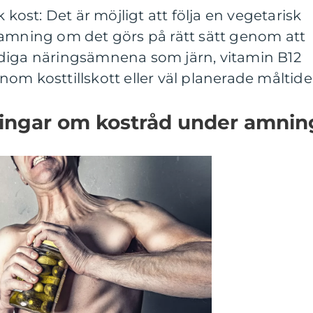
 kost: Det är möjligt att följa en vegetarisk
 amning om det görs på rätt sätt genom att
diga näringsämnena som järn, vitamin B12
om kosttillskott eller väl planerade måltide
ningar om kostråd under amnin