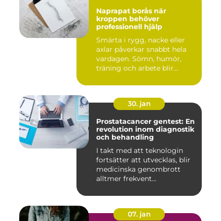
Naprapat borås när
kroppen behöver
professionell hjälp
Smärta i rygg, nacke eller
axlar påverkar snabbt hela
vardagen. Sömn, humör,
träning och arbete blir...
30. jan
Prostatacancer gentest: En
revolution inom diagnostik
och behandling
I takt med att teknologin
fortsätter att utvecklas, blir
medicinska genombrott
alltmer frekvent...
07. jan