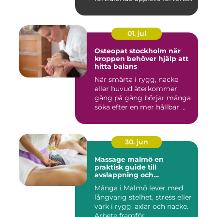
01. jul
Osteopat stockholm när
kroppen behöver hjälp att
hitta balans
När smärta i rygg, nacke
eller huvud återkommer
gång på gång börjar många
söka efter en mer hållbar ...
30. jun
Massage malmö en
praktisk guide till
avslappning och
återhämtning
Många i Malmö lever med
långvarig stelhet, stress eller
värk i rygg, axlar och nacke.
Arbete framför...