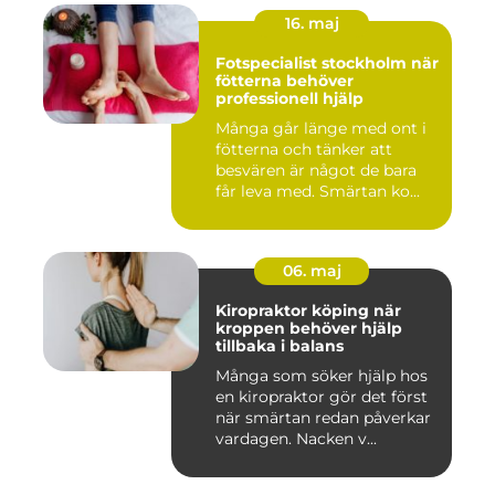
16. maj
Fotspecialist stockholm när
fötterna behöver
professionell hjälp
Många går länge med ont i
fötterna och tänker att
besvären är något de bara
får leva med. Smärtan ko...
06. maj
Kiropraktor köping när
kroppen behöver hjälp
tillbaka i balans
Många som söker hjälp hos
en kiropraktor gör det först
när smärtan redan påverkar
vardagen. Nacken v...