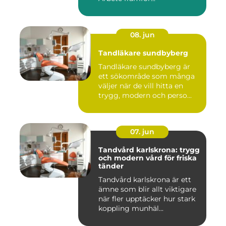
08. jun
Tandläkare sundbyberg
Tandläkare sundbyberg är
ett sökområde som många
väljer när de vill hitta en
trygg, modern och perso...
07. jun
Tandvård karlskrona: trygg
och modern vård för friska
tänder
Tandvård karlskrona är ett
ämne som blir allt viktigare
när fler upptäcker hur stark
koppling munhäl...