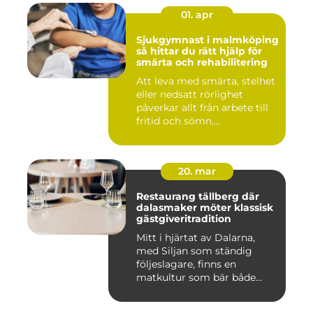
01. apr
Sjukgymnast i malmköping
så hittar du rätt hjälp för
smärta och rehabilitering
Att leva med smärta, stelhet
eller nedsatt rörlighet
påverkar allt från arbete till
fritid och sömn....
20. mar
Restaurang tällberg där
dalasmaker möter klassisk
gästgiveritradition
Mitt i hjärtat av Dalarna,
med Siljan som ständig
följeslagare, finns en
matkultur som bär både
hist...