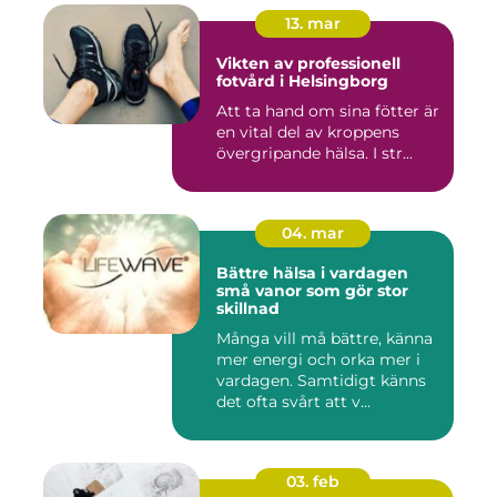
13. mar
Vikten av professionell
fotvård i Helsingborg
Att ta hand om sina fötter är
en vital del av kroppens
övergripande hälsa. I str...
04. mar
Bättre hälsa i vardagen
små vanor som gör stor
skillnad
Många vill må bättre, känna
mer energi och orka mer i
vardagen. Samtidigt känns
det ofta svårt att v...
03. feb