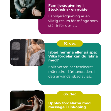
Familjerådgivning i
Stockholm - en guide
Familjerådgivning är en
viktig resurs för många som
står inför utma...
10. dec
Isbad hemma eller på spa:
Vilka fördelar kan du räkna
med?
Kallt vatten har fascinerat
människor i århundraden. I
dag används isbad av så...
06. dec
Upplev fördelarna med
massage i Linköping