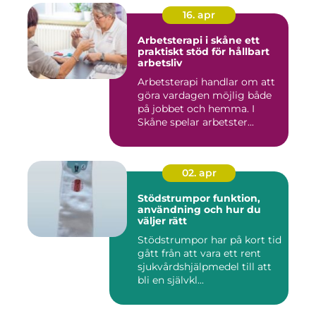
16. apr
Arbetsterapi i skåne ett
praktiskt stöd för hållbart
arbetsliv
Arbetsterapi handlar om att
göra vardagen möjlig både
på jobbet och hemma. I
Skåne spelar arbetster...
02. apr
Stödstrumpor funktion,
användning och hur du
väljer rätt
Stödstrumpor har på kort tid
gått från att vara ett rent
sjukvårdshjälpmedel till att
bli en självkl...