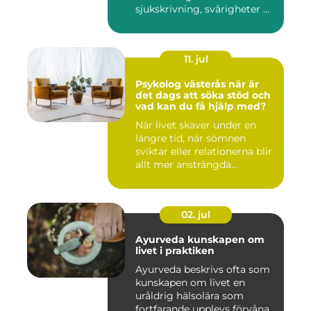
sjukskrivning, svårigheter ...
11. jul
Psykolog västerås när är
det dags att söka stöd och
vad kan du få hjälp med?
När livet skaver under en
längre tid, när sömnen
sviktar eller relationerna blir
allt mer ansträngda...
02. jul
Ayurveda kunskapen om
livet i praktiken
Ayurveda beskrivs ofta som
kunskapen om livet en
uråldrig hälsolära som
fortfarande upplevs förvåna...