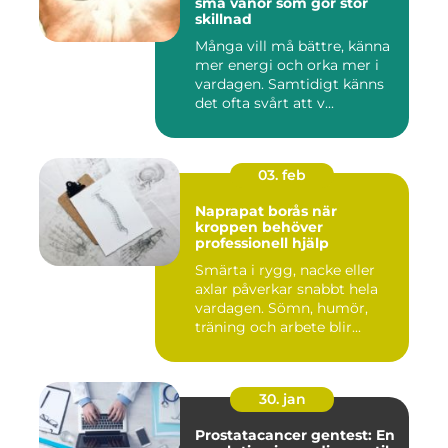
små vanor som gör stor
skillnad
Många vill må bättre, känna
mer energi och orka mer i
vardagen. Samtidigt känns
det ofta svårt att v...
03. feb
Naprapat borås när
kroppen behöver
professionell hjälp
Smärta i rygg, nacke eller
axlar påverkar snabbt hela
vardagen. Sömn, humör,
träning och arbete blir...
30. jan
Prostatacancer gentest: En