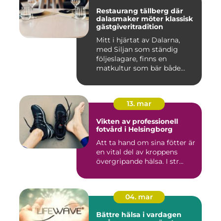
Restaurang tällberg där
dalasmaker möter klassisk
gästgiveritradition
Mitt i hjärtat av Dalarna,
med Siljan som ständig
följeslagare, finns en
matkultur som bär både
hist...
13. mar
Vikten av professionell
fotvård i Helsingborg
Att ta hand om sina fötter är
en vital del av kroppens
övergripande hälsa. I str...
04. mar
Bättre hälsa i vardagen