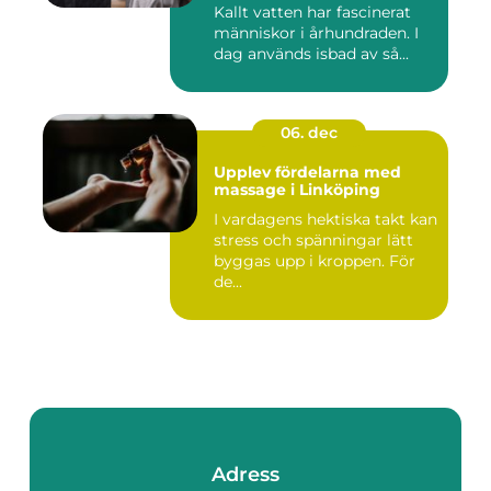
Kallt vatten har fascinerat
människor i århundraden. I
dag används isbad av så...
06. dec
Upplev fördelarna med
massage i Linköping
I vardagens hektiska takt kan
stress och spänningar lätt
byggas upp i kroppen. För
de...
Adress