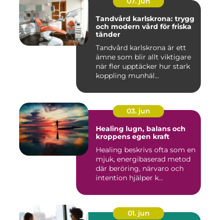
07. jun
Tandvård karlskrona: trygg
och modern vård för friska
tänder
Tandvård karlskrona är ett
ämne som blir allt viktigare
när fler upptäcker hur stark
koppling munhäl...
03. jun
Healing lugn, balans och
kroppens egen kraft
Healing beskrivs ofta som en
mjuk, energibaserad metod
där beröring, närvaro och
intention hjälper k...
01. jun