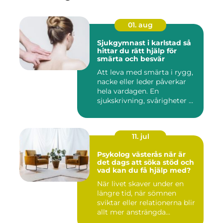
01. aug
Sjukgymnast i karlstad så
hittar du rätt hjälp för
smärta och besvär
Att leva med smärta i rygg,
nacke eller leder påverkar
hela vardagen. En
sjukskrivning, svårigheter ...
11. jul
Psykolog västerås när är
det dags att söka stöd och
vad kan du få hjälp med?
När livet skaver under en
längre tid, när sömnen
sviktar eller relationerna blir
allt mer ansträngda...