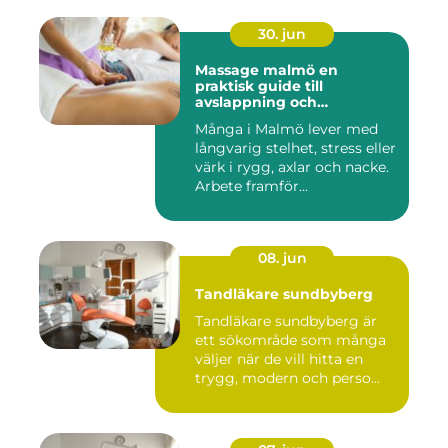
30. jun
Massage malmö en
praktisk guide till
avslappning och
återhämtning
Många i Malmö lever med
långvarig stelhet, stress eller
värk i rygg, axlar och nacke.
Arbete framför...
08. jun
Tandläkare sundbyberg
Tandläkare sundbyberg är
ett sökområde som många
väljer när de vill hitta en
trygg, modern och perso...