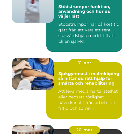
Stödstrumpor funktion,
användning och hur du
väljer rätt
Stödstrumpor har på kort tid
gått från att vara ett rent
sjukvårdshjälpmedel till att
bli en självkl...
01. apr
Sjukgymnast i malmköping
så hittar du rätt hjälp för
smärta och rehabilitering
Att leva med smärta, stelhet
eller nedsatt rörlighet
påverkar allt från arbete till
fritid och sömn....
20. mar