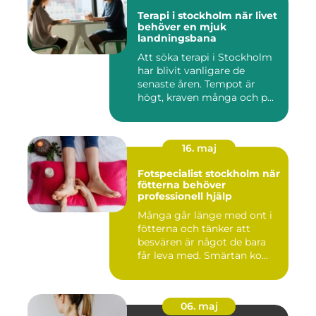
Terapi i stockholm när livet
behöver en mjuk
landningsbana
Att söka terapi i Stockholm
har blivit vanligare de
senaste åren. Tempot är
högt, kraven många och p...
16. maj
Fotspecialist stockholm när
fötterna behöver
professionell hjälp
Många går länge med ont i
fötterna och tänker att
besvären är något de bara
får leva med. Smärtan ko...
06. maj