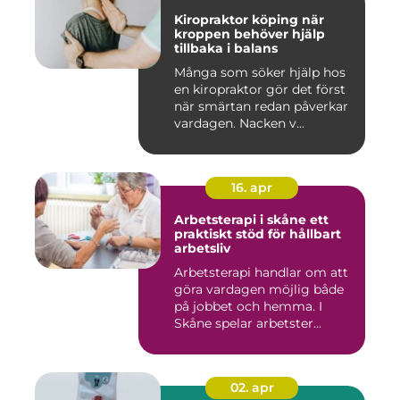
Kiropraktor köping när
kroppen behöver hjälp
tillbaka i balans
Många som söker hjälp hos
en kiropraktor gör det först
när smärtan redan påverkar
vardagen. Nacken v...
16. apr
Arbetsterapi i skåne ett
praktiskt stöd för hållbart
arbetsliv
Arbetsterapi handlar om att
göra vardagen möjlig både
på jobbet och hemma. I
Skåne spelar arbetster...
02. apr