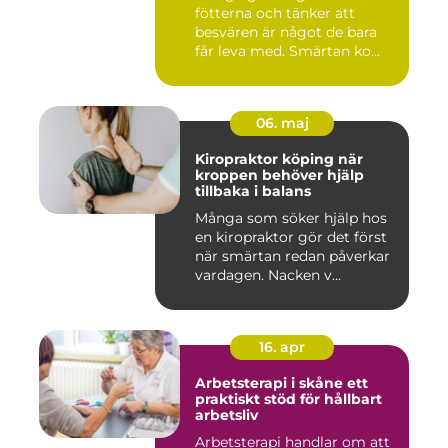
fötterna och tänker att
besvären är något de bara
får leva med. Smärtan ko...
06. maj
Kiropraktor köping när
kroppen behöver hjälp
tillbaka i balans
Många som söker hjälp hos
en kiropraktor gör det först
när smärtan redan påverkar
vardagen. Nacken v...
16. apr
Arbetsterapi i skåne ett
praktiskt stöd för hållbart
arbetsliv
Arbetsterapi handlar om att