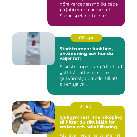
göra vardagen möjlig både
på jobbet och hemma. I
Skåne spelar arbetster...
02. apr
Stödstrumpor funktion,
användning och hur du
väljer rätt
Stödstrumpor har på kort tid
gått från att vara ett rent
sjukvårdshjälpmedel till att
bli en självkl...
01. apr
Sjukgymnast i malmköping
så hittar du rätt hjälp för
smärta och rehabilitering
Att leva med smärta, stelhet