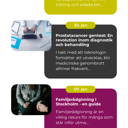
träning och arbete blir...
30. jan
Prostatacancer gentest: En
revolution inom diagnostik
och behandling
I takt med att teknologin
fortsätter att utvecklas, blir
medicinska genombrott
alltmer frekvent...
07. jan
Familjerådgivning i
Stockholm - en guide
Familjerådgivning är en
viktig resurs för många som
står inför utma...