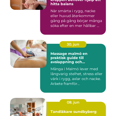
hitta balans
När smärta i rygg, nacke
eller huvud återkommer
gång på gång börjar många
söka efter en mer hållbar ...
30. jun
Massage malmö en
praktisk guide till
avslappning och
återhämtning
Många i Malmö lever med
långvarig stelhet, stress eller
värk i rygg, axlar och nacke.
Arbete framför...
08. jun
Tandläkare sundbyberg