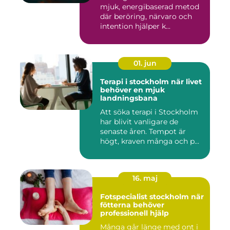
mjuk, energibaserad metod
där beröring, närvaro och
intention hjälper k...
01. jun
Terapi i stockholm när livet
behöver en mjuk
landningsbana
Att söka terapi i Stockholm
har blivit vanligare de
senaste åren. Tempot är
högt, kraven många och p...
16. maj
Fotspecialist stockholm när
fötterna behöver
professionell hjälp
Många går länge med ont i