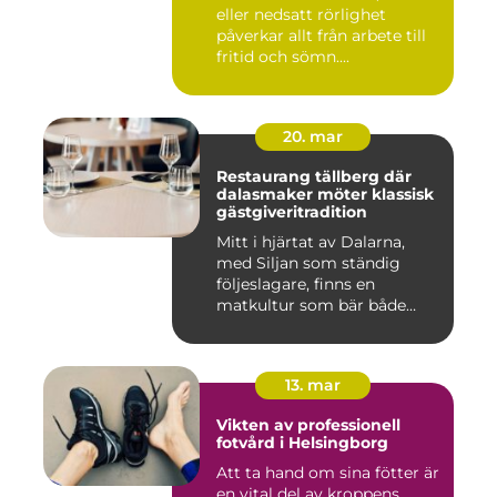
eller nedsatt rörlighet
påverkar allt från arbete till
fritid och sömn....
20. mar
Restaurang tällberg där
dalasmaker möter klassisk
gästgiveritradition
Mitt i hjärtat av Dalarna,
med Siljan som ständig
följeslagare, finns en
matkultur som bär både
hist...
13. mar
Vikten av professionell
fotvård i Helsingborg
Att ta hand om sina fötter är
en vital del av kroppens