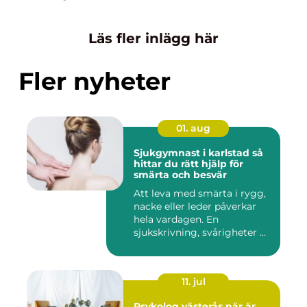
Läs fler inlägg här
Fler nyheter
01. aug
Sjukgymnast i karlstad så
hittar du rätt hjälp för
smärta och besvär
Att leva med smärta i rygg,
nacke eller leder påverkar
hela vardagen. En
sjukskrivning, svårigheter ...
11. jul
Psykolog västerås när är