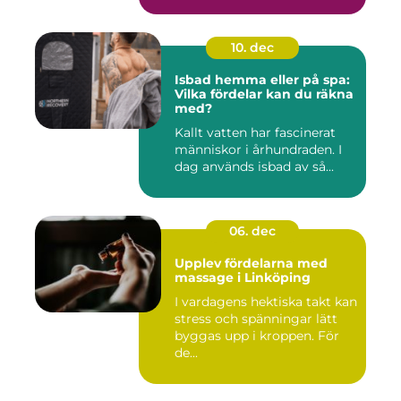
10. dec
Isbad hemma eller på spa:
Vilka fördelar kan du räkna
med?
Kallt vatten har fascinerat
människor i århundraden. I
dag används isbad av så...
06. dec
Upplev fördelarna med
massage i Linköping
I vardagens hektiska takt kan
stress och spänningar lätt
byggas upp i kroppen. För
de...