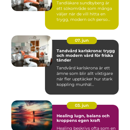
Tandläkare sundbyberg är
ett sökområde som många
väljer när de vill hitta en
trygg, modern och perso...
07. jun
Tandvård karlskrona: trygg
och modern vård för friska
tänder
Tandvård karlskrona är ett
ämne som blir allt viktigare
när fler upptäcker hur stark
koppling munhäl...
03. jun
Healing lugn, balans och
kroppens egen kraft
Healing beskrivs ofta som en