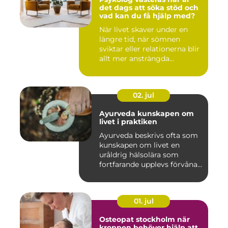
det dags att söka stöd och
vad kan du få hjälp med?
När livet skaver under en
längre tid, när sömnen
sviktar eller relationerna blir
allt mer ansträngda...
02. jul
Ayurveda kunskapen om
livet i praktiken
Ayurveda beskrivs ofta som
kunskapen om livet en
uråldrig hälsolära som
fortfarande upplevs förvåna...
01. jul
Osteopat stockholm när
kroppen behöver hjälp att