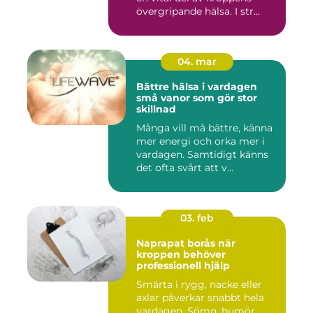
övergripande hälsa. I str...
04. mar
Bättre hälsa i vardagen
små vanor som gör stor
skillnad
Många vill må bättre, känna
mer energi och orka mer i
vardagen. Samtidigt känns
det ofta svårt att v...
03. feb
Naprapat borås när
kroppen behöver
professionell hjälp
Smärta i rygg, nacke eller
axlar påverkar snabbt hela
vardagen. Sömn, humör,