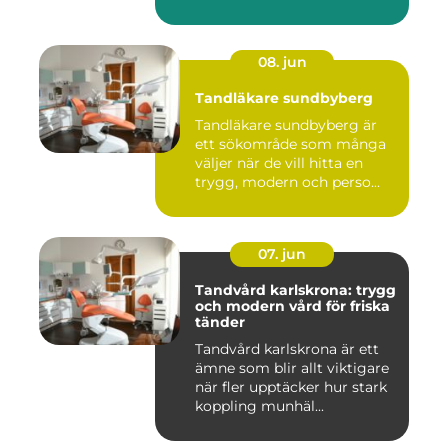
08. jun
Tandläkare sundbyberg
Tandläkare sundbyberg är
ett sökområde som många
väljer när de vill hitta en
trygg, modern och perso...
07. jun
Tandvård karlskrona: trygg
och modern vård för friska
tänder
Tandvård karlskrona är ett
ämne som blir allt viktigare
när fler upptäcker hur stark
koppling munhäl...