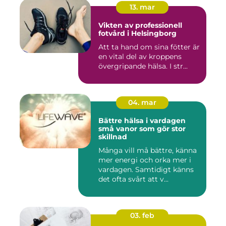
13. mar
Vikten av professionell
fotvård i Helsingborg
Att ta hand om sina fötter är
en vital del av kroppens
övergripande hälsa. I str...
04. mar
Bättre hälsa i vardagen
små vanor som gör stor
skillnad
Många vill må bättre, känna
mer energi och orka mer i
vardagen. Samtidigt känns
det ofta svårt att v...
03. feb