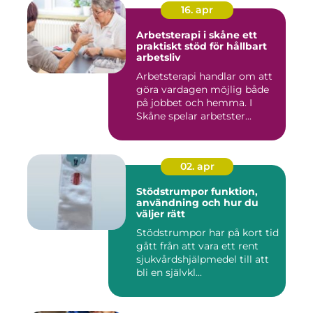
16. apr
Arbetsterapi i skåne ett
praktiskt stöd för hållbart
arbetsliv
Arbetsterapi handlar om att
göra vardagen möjlig både
på jobbet och hemma. I
Skåne spelar arbetster...
02. apr
Stödstrumpor funktion,
användning och hur du
väljer rätt
Stödstrumpor har på kort tid
gått från att vara ett rent
sjukvårdshjälpmedel till att
bli en självkl...