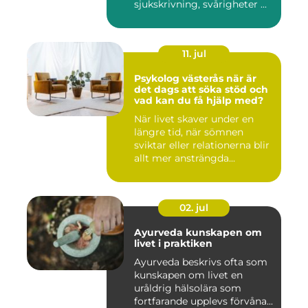
sjukskrivning, svårigheter ...
11. jul
Psykolog västerås när är
det dags att söka stöd och
vad kan du få hjälp med?
När livet skaver under en
längre tid, när sömnen
sviktar eller relationerna blir
allt mer ansträngda...
02. jul
Ayurveda kunskapen om
livet i praktiken
Ayurveda beskrivs ofta som
kunskapen om livet en
uråldrig hälsolära som
fortfarande upplevs förvåna...