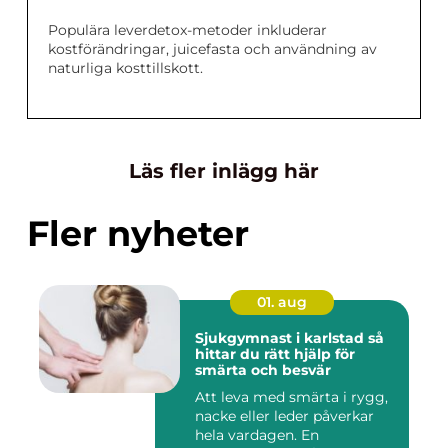
Populära leverdetox-metoder inkluderar
kostförändringar, juicefasta och användning av
naturliga kosttillskott.
Läs fler inlägg här
Fler nyheter
01. aug
Sjukgymnast i karlstad så
hittar du rätt hjälp för
smärta och besvär
Att leva med smärta i rygg,
nacke eller leder påverkar
hela vardagen. En