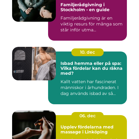
Familjerådgivning i
Stockholm - en guide
Familjerådgivning är en
viktig resurs för många som
står inför utma...
10. dec
Isbad hemma eller på spa:
Vilka fördelar kan du räkna
med?
Kallt vatten har fascinerat
människor i århundraden. I
dag används isbad av så...
06. dec
Upplev fördelarna med
massage i Linköping