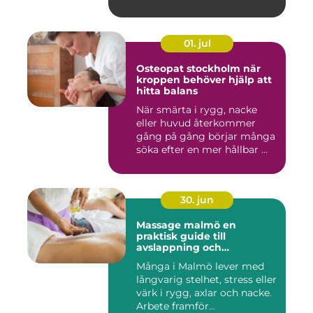
01. jul
Osteopat stockholm när
kroppen behöver hjälp att
hitta balans
När smärta i rygg, nacke
eller huvud återkommer
gång på gång börjar många
söka efter en mer hållbar ...
30. jun
Massage malmö en
praktisk guide till
avslappning och
återhämtning
Många i Malmö lever med
långvarig stelhet, stress eller
värk i rygg, axlar och nacke.
Arbete framför...