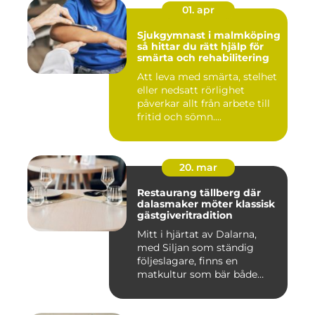
01. apr
Sjukgymnast i malmköping
så hittar du rätt hjälp för
smärta och rehabilitering
Att leva med smärta, stelhet
eller nedsatt rörlighet
påverkar allt från arbete till
fritid och sömn....
20. mar
Restaurang tällberg där
dalasmaker möter klassisk
gästgiveritradition
Mitt i hjärtat av Dalarna,
med Siljan som ständig
följeslagare, finns en
matkultur som bär både
hist...