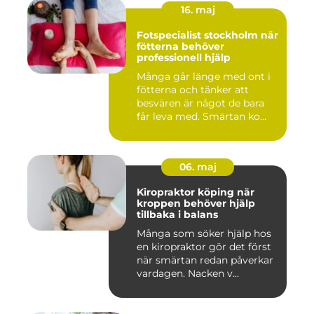
16. maj
Fotspecialist stockholm när
fötterna behöver
professionell hjälp
Många går länge med ont i
fötterna och tänker att
besvären är något de bara
får leva med. Smärtan ko...
06. maj
Kiropraktor köping när
kroppen behöver hjälp
tillbaka i balans
Många som söker hjälp hos
en kiropraktor gör det först
när smärtan redan påverkar
vardagen. Nacken v...