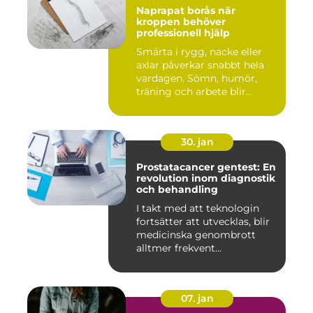
Naprapat borås när
kroppen behöver
professionell hjälp
Smärta i rygg, nacke eller
axlar påverkar snabbt hela
vardagen. Sömn, humör,
träning och arbete blir...
30. jan
Prostatacancer gentest: En
revolution inom diagnostik
och behandling
I takt med att teknologin
fortsätter att utvecklas, blir
medicinska genombrott
alltmer frekvent...
07. jan