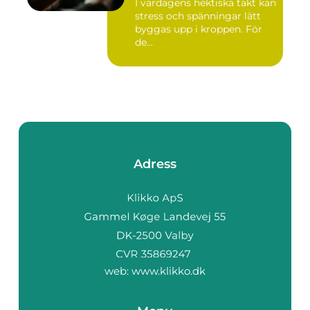
I vardagens hektiska takt kan
stress och spänningar lätt
byggas upp i kroppen. För
de...
Adress
web:
www.klikko.dk