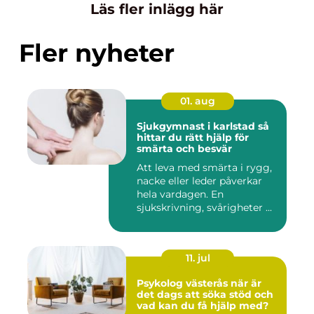
Läs fler inlägg här
Fler nyheter
01. aug
Sjukgymnast i karlstad så
hittar du rätt hjälp för
smärta och besvär
Att leva med smärta i rygg,
nacke eller leder påverkar
hela vardagen. En
sjukskrivning, svårigheter ...
11. jul
Psykolog västerås när är
det dags att söka stöd och
vad kan du få hjälp med?