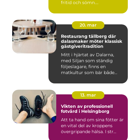
fritid och sömn....
20. mar
Restaurang tällberg där
dalasmaker möter klassisk
gästgiveritradition
Mitt i hjärtat av Dalarna,
med Siljan som ständig
följeslagare, finns en
matkultur som bär både
hist...
13. mar
Vikten av professionell
fotvård i Helsingborg
Att ta hand om sina fötter är
en vital del av kroppens
övergripande hälsa. I str...