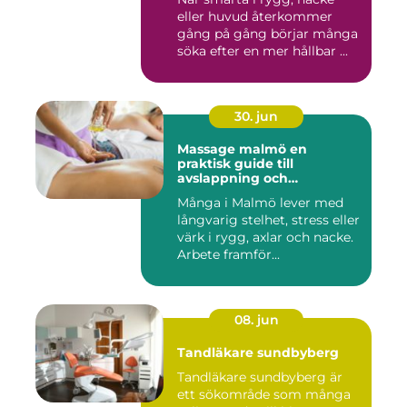
eller huvud återkommer
gång på gång börjar många
söka efter en mer hållbar ...
30. jun
Massage malmö en
praktisk guide till
avslappning och
återhämtning
Många i Malmö lever med
långvarig stelhet, stress eller
värk i rygg, axlar och nacke.
Arbete framför...
08. jun
Tandläkare sundbyberg
Tandläkare sundbyberg är
ett sökområde som många