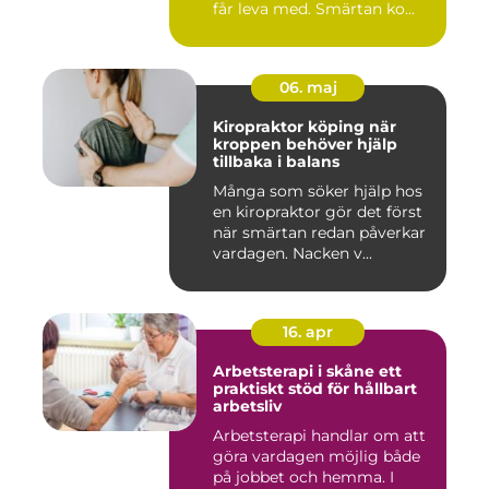
får leva med. Smärtan ko...
06. maj
Kiropraktor köping när
kroppen behöver hjälp
tillbaka i balans
Många som söker hjälp hos
en kiropraktor gör det först
när smärtan redan påverkar
vardagen. Nacken v...
16. apr
Arbetsterapi i skåne ett
praktiskt stöd för hållbart
arbetsliv
Arbetsterapi handlar om att
göra vardagen möjlig både
på jobbet och hemma. I