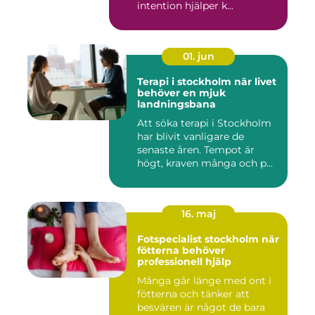
intention hjälper k...
01. jun
Terapi i stockholm när livet
behöver en mjuk
landningsbana
Att söka terapi i Stockholm
har blivit vanligare de
senaste åren. Tempot är
högt, kraven många och p...
16. maj
Fotspecialist stockholm när
fötterna behöver
professionell hjälp
Många går länge med ont i
fötterna och tänker att
besvären är något de bara