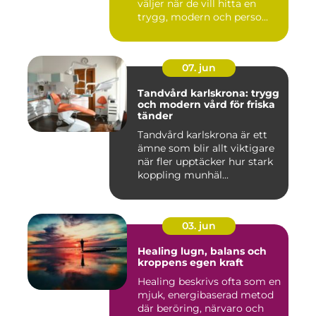
väljer när de vill hitta en
trygg, modern och perso...
07. jun
Tandvård karlskrona: trygg
och modern vård för friska
tänder
Tandvård karlskrona är ett
ämne som blir allt viktigare
när fler upptäcker hur stark
koppling munhäl...
03. jun
Healing lugn, balans och
kroppens egen kraft
Healing beskrivs ofta som en
mjuk, energibaserad metod
där beröring, närvaro och