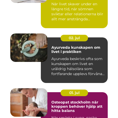
När livet skaver under en
längre tid, när sömnen
sviktar eller relationerna blir
allt mer ansträngda...
02. jul
Ayurveda kunskapen om
livet i praktiken
Ayurveda beskrivs ofta som
kunskapen om livet en
uråldrig hälsolära som
fortfarande upplevs förvåna...
01. jul
Osteopat stockholm när
kroppen behöver hjälp att
hitta balans
När smärta i rygg, nacke