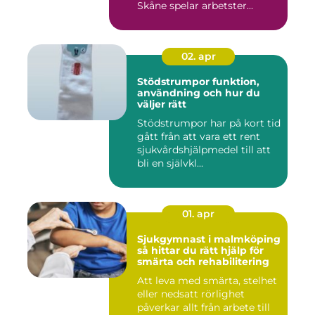
Skåne spelar arbetster...
02. apr
Stödstrumpor funktion,
användning och hur du
väljer rätt
Stödstrumpor har på kort tid
gått från att vara ett rent
sjukvårdshjälpmedel till att
bli en självkl...
01. apr
Sjukgymnast i malmköping
så hittar du rätt hjälp för
smärta och rehabilitering
Att leva med smärta, stelhet
eller nedsatt rörlighet
påverkar allt från arbete till