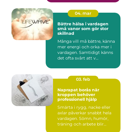
04. mar
Bättre hälsa i vardagen
små vanor som gör stor
skillnad
Många vill må bättre, känna
mer energi och orka mer i
vardagen. Samtidigt känns
det ofta svårt att v...
03. feb
Naprapat borås när
kroppen behöver
professionell hjälp
Smärta i rygg, nacke eller
axlar påverkar snabbt hela
vardagen. Sömn, humör,
träning och arbete blir...