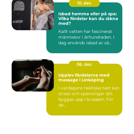
10. dec
Isbad hemma eller på spa:
Vilka fördelar kan du räkna
med?
Kallt vatten har fascinerat
människor i århundraden. I
dag används isbad av så...
06. dec
Upplev fördelarna med
massage i Linköping
I vardagens hektiska takt kan
stress och spänningar lätt
byggas upp i kroppen. För
de...